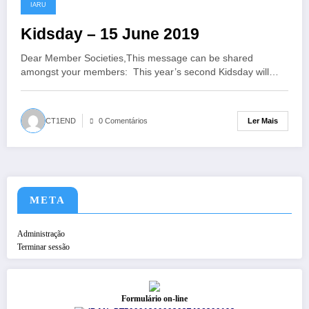
14/05/2019
IARU
Kidsday – 15 June 2019
Dear Member Societies,This message can be shared
amongst your members: This year’s second Kidsday will…
Ler Mais
CT1END
0 Comentários
META
Administração
Terminar sessão
Formulário on-line