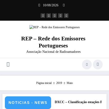
Saltar
10/08/2026
para
o
conteúdo
REP – Rede dos Emissores
Portugueses
Associação Nacional de Radioamadores
Página inicial
2019
Maio
 2026 – CS5HQ
DXCC – Classificação estações Portuguesas-2026
NOTICIAS - NEWS