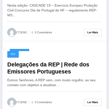
Nesta edição: CASCADE´19 – Exercício Europeu Proteção
Civil.Concurso Dia de Portugal de HF – regulamento.REP-
MS…
Ler Mais
CT1END
0 Comentários
27/05/2019
REP
Delegações da REP | Rede dos
Emissores Portugueses
Exmos Senhores, A REP vem, com muito orgulho, ao seu
contato com objetivo a atualizar…
Ler Mais
CT1END
0 Comentários