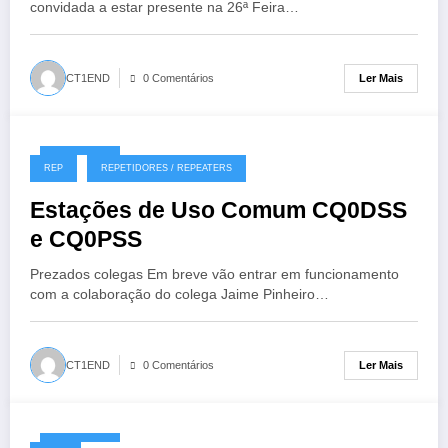
convidada a estar presente na 26ª Feira…
Ler Mais
CT1END
0 Comentários
20/05/2019
REP
REPETIDORES / REPEATERS
Estações de Uso Comum CQ0DSS
e CQ0PSS
Prezados colegas Em breve vão entrar em funcionamento
com a colaboração do colega Jaime Pinheiro…
Ler Mais
CT1END
0 Comentários