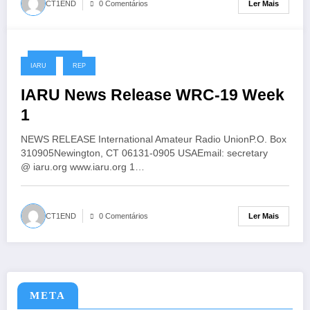
Ler Mais
CT1END
0 Comentários
01/11/2019
IARU
REP
IARU News Release WRC-19 Week
1
NEWS RELEASE International Amateur Radio UnionP.O. Box
310905Newington, CT 06131-0905 USAEmail: secretary
@ iaru.org www.iaru.org 1…
Ler Mais
CT1END
0 Comentários
META