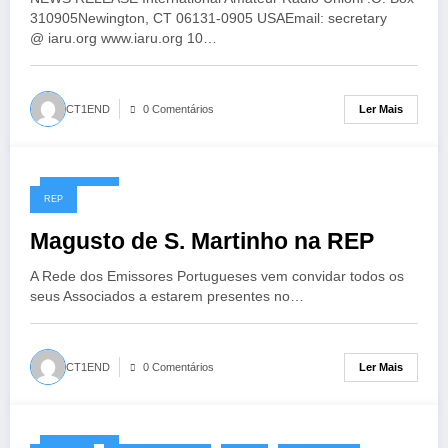
310905Newington, CT 06131-0905 USAEmail: secretary
@ iaru.org www.iaru.org 10…
Ler Mais
CT1END
0 Comentários
10/11/2019
REP
Magusto de S. Martinho na REP
A Rede dos Emissores Portugueses vem convidar todos os
seus Associados a estarem presentes no…
Ler Mais
CT1END
0 Comentários