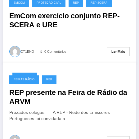
10/11/2019
EMCOM
PROTEÇÃO CIVIL
REP
REP-SCERA
EmCom exercício conjunto REP-
SCERA e URE
Ler Mais
CT1END
0 Comentários
08/11/2019
FEIRAS RÁDIO
REP
REP presente na Feira de Rádio da
ARVM
Prezados colegas A REP - Rede dos Emissores
Portugueses foi convidada a…