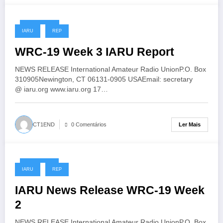
17/11/2019
IARU
REP
WRC-19 Week 3 IARU Report
NEWS RELEASE International Amateur Radio UnionP.O. Box
310905Newington, CT 06131-0905 USAEmail: secretary
@ iaru.org www.iaru.org 17…
Ler Mais
CT1END
0 Comentários
11/11/2019
IARU
REP
IARU News Release WRC-19 Week
2
NEWS RELEASE International Amateur Radio UnionP.O. Box