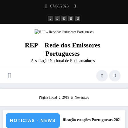
Saltar
07/08/2026
para
o
conteúdo
REP – Rede dos Emissores
Portugueses
Associação Nacional de Radioamadores
Página inicial
2019
Novembro
DXCC – Classificação estações Portuguesas-2026
REP pres
NOTICIAS - NEWS