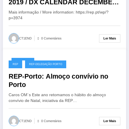
2019 / DX CALENDAR DECEMBER
2019
Mais informação / More information: https://rep.pt/wp/?
p=3974
Ler Mais
CT1END
0 Comentários
28/11/2019
REP
REP-DELEGAÇÃO PORTO
REP-Porto: Almoço convívio no
Porto
Caros OM´s Este ano retomamos o hábito do almoço
convívio de Natal, iniciativa da REP…
Ler Mais
CT1END
0 Comentários