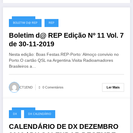
30/11/2019
BOLETIM D@ REP
REP
Boletim d@ REP Edição Nº 11 Vol. 7
de 30-11-2019
Nesta edição: Boas Festas.REP-Porto: Almoço convivio no
Porto.O cartão QSL na Argentina.Visita Radioamadores
Brasileiros a…
Ler Mais
CT1END
0 Comentários
28/11/2019
DX
DX CALENDÁRIO
CALENDÁRIO DE DX DEZEMBRO