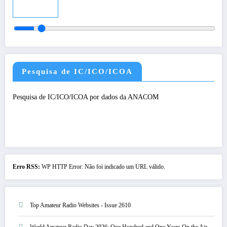
Audio
Pesquisa de IC/ICO/ICOA
Pesquisa de IC/ICO/ICOA por dados da ANACOM
Erro RSS:
WP HTTP Error: Não foi indicado um URL válido.
Top Amateur Radio Websites - Issue 2610
World Amateur Radio Day 2026: One Hundred and One Years On the Air