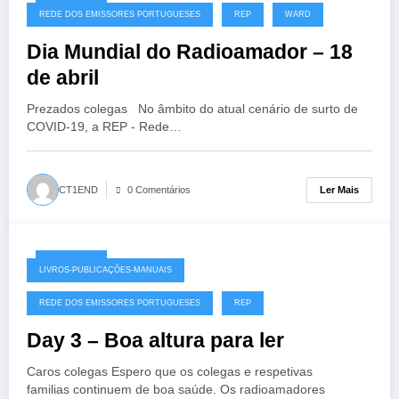
24/03/2020
REDE DOS EMISSORES PORTUGUESES
REP
WARD
Dia Mundial do Radioamador – 18
de abril
Prezados colegas No âmbito do atual cenário de surto de
COVID-19, a REP - Rede…
Ler Mais
CT1END
0 Comentários
21/03/2020
LIVROS-PUBLICAÇÕES-MANUAIS
REDE DOS EMISSORES PORTUGUESES
REP
Day 3 – Boa altura para ler
Caros colegas Espero que os colegas e respetivas
familias continuem de boa saúde. Os radioamadores