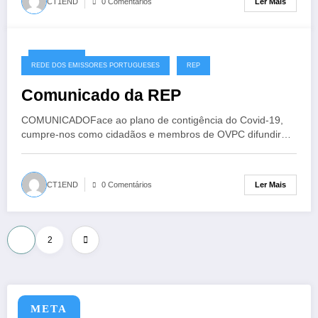
Ler Mais
CT1END
0 Comentários
13/03/2020
REDE DOS EMISSORES PORTUGUESES
REP
Comunicado da REP
COMUNICADOFace ao plano de contigência do Covid-19,
cumpre-nos como cidadãos e membros de OVPC difundir…
Ler Mais
CT1END
0 Comentários
Paginação
1
2
dos
conteúdos
META