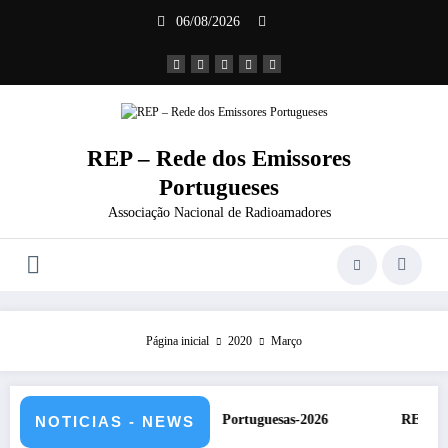
Saltar
06/08/2026
para
o
conteúdo
REP – Rede dos Emissores
Portugueses
Associação Nacional de Radioamadores
Página inicial
2020
Março
ssificação estações Portuguesas-2026
REP presente na Feira 
NOTICIAS - NEWS