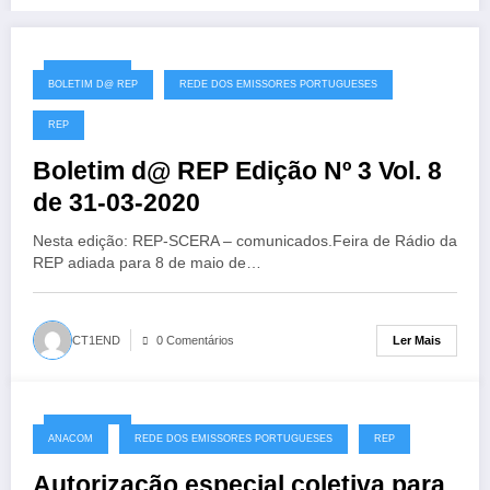
31/03/2020
BOLETIM D@ REP
REDE DOS EMISSORES PORTUGUESES
REP
Boletim d@ REP Edição Nº 3 Vol. 8
de 31-03-2020
Nesta edição: REP-SCERA – comunicados.Feira de Rádio da
REP adiada para 8 de maio de…
Ler Mais
CT1END
0 Comentários
30/03/2020
ANACOM
REDE DOS EMISSORES PORTUGUESES
REP
Autorização especial coletiva para