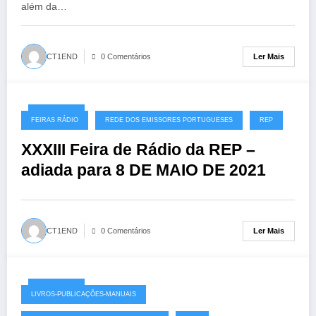
além da…
Ler Mais
CT1END
0 Comentários
20/03/2020
FEIRAS RÁDIO
REDE DOS EMISSORES PORTUGUESES
REP
XXXIII Feira de Rádio da REP –
adiada para 8 DE MAIO DE 2021
Ler Mais
CT1END
0 Comentários
19/03/2020
LIVROS-PUBLICAÇÕES-MANUAIS