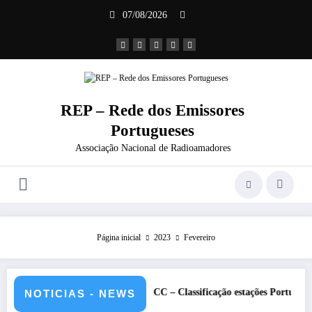
Saltar
07/08/2026
para
o
conteúdo
REP – Rede dos Emissores
Portugueses
Associação Nacional de Radioamadores
Página inicial
2023
Fevereiro
e 2026 – CS5HQ
DXCC – Classificação estações Portuguesas-2026
NOTICIAS - NEWS