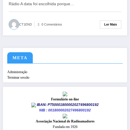
Rádio A data foi escolhida porque…
Ler Mais
CT1END
0 Comentários
META
Administração
Terminar sessão
Formulário on-line
IBAN: PT50001800002027496800192
NIB : 001800002027496800192
​Associação Nacional de Radioamadores
Fundada em 1926