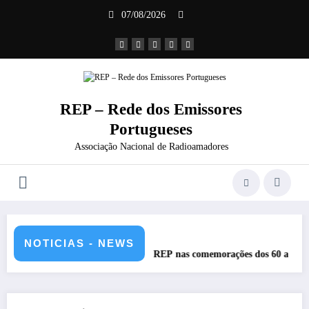
Saltar
07/08/2026
para
o
conteúdo
REP – Rede dos Emissores
Portugueses
Associação Nacional de Radioamadores
NOTICIAS - NEWS
REP nas comemorações dos 60 anos da Ponte 25 abril – CR60