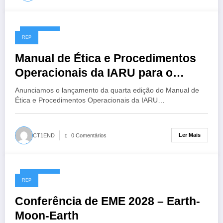
14/07/2026
REP
Manual de Ética e Procedimentos
Operacionais da IARU para o
Radioamador, 4ª Edição
Anunciamos o lançamento da quarta edição do Manual de
Ética e Procedimentos Operacionais da IARU…
Ler Mais
CT1END
0 Comentários
13/07/2026
REP
Conferência de EME 2028 – Earth-
Moon-Earth