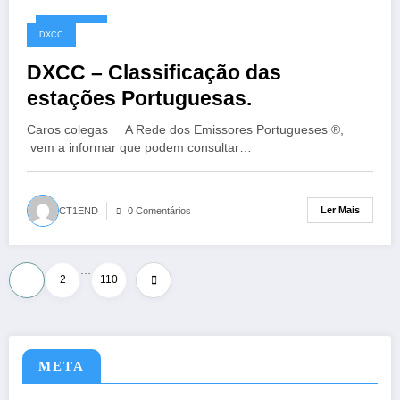
10/05/2026
DXCC
DXCC – Classificação das
estações Portuguesas.
Caros colegas A Rede dos Emissores Portugueses ®,
vem a informar que podem consultar…
Ler Mais
CT1END
0 Comentários
…
Paginação
1
2
110
dos
conteúdos
META