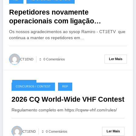
Repetidores novamente
operacionais com ligação
EchoLink
Os nossos agradecimentos ao sysop Ramiro - CT1ETV que
continua a manter os repetidores em…
Ler Mais
CT1END
0 Comentários
18/07/2026
CONCURSOS / CONTEST
REP
2026 CQ World-Wide VHF Contest
Regulamento completo em https://cqww-vhf.com/rules/
Ler Mais
CT1END
0 Comentários