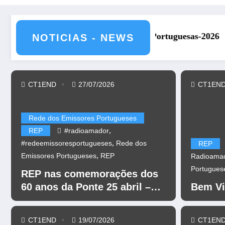
tações Portuguesas-2026
REP presente na Feira Rádi
NOTICIAS - NEWS
CT1END
27/07/2026
CT1EN
Rede dos Emissores Portugueses
,
REP
#radioamador
,
#redeemissoresportugueses
Rede dos
REP
,
Emissores Portugueses
REP
Radioama
Portugues
REP nas comemorações dos
60 anos da Ponte 25 abril –
Bem Vi
CR60A
CT1END
19/07/2026
CT1EN