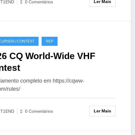
Ler Mais
CT1END
0 Comentários
URSOS / CONTEST
REP
26 CQ World-Wide VHF
ntest
amento completo em https://cqww-
om/rules/
Ler Mais
CT1END
0 Comentários