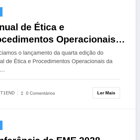
ual de Ética e
ocedimentos Operacionais
 IARU para o Radioamador,
iamos o lançamento da quarta edição do
l de Ética e Procedimentos Operacionais da
Edição
U…
Ler Mais
CT1END
0 Comentários