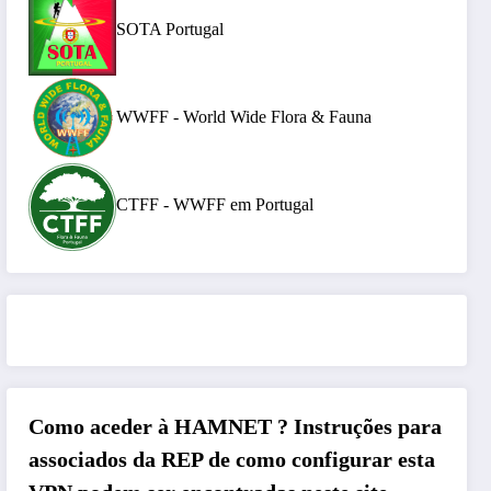
SOTA Portugal
WWFF - World Wide Flora & Fauna
CTFF - WWFF em Portugal
Como aceder à HAMNET ?
Instruções para
associados da REP de como configurar esta