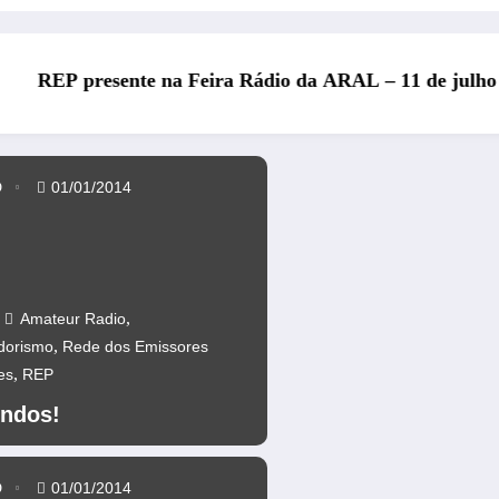
o da ARAL – 11 de julho de 2026
REP presente no Encontro Nac
D
01/01/2014
,
Amateur Radio
,
dorismo
Rede dos Emissores
,
es
REP
ndos!
D
01/01/2014