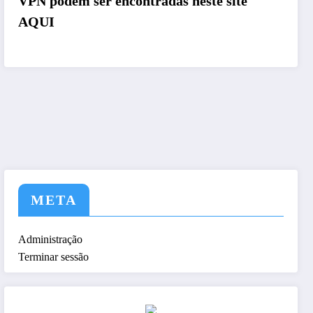
VPN podem ser encontradas neste site
AQUI
 a trabalhar no futuro d
META
Administração
Terminar sessão