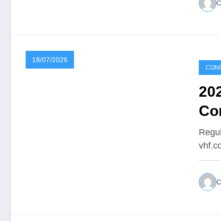
18/07/2026
CONC
20
Co
Regul
vhf.c