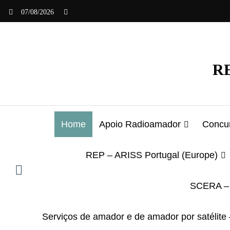
Saltar
07/08/2026
para
o
conteúdo
RE
Home
Apoio Radioamador
Concur
REP – ARISS Portugal (Europe)
SCERA – 
Serviços de amador e de amador por satélite 