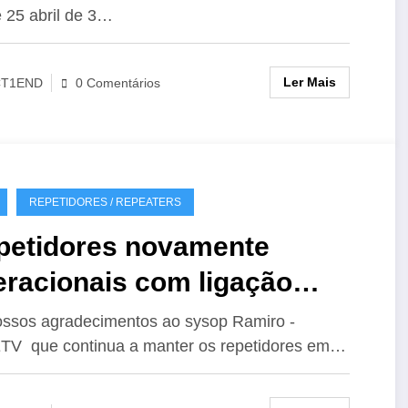
 25 abril de 3…
Ler Mais
CT1END
0 Comentários
REPETIDORES / REPEATERS
petidores novamente
eracionais com ligação
hoLink
ssos agradecimentos ao sysop Ramiro -
V que continua a manter os repetidores em…