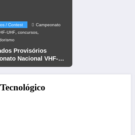
os / Contest
Campeonato
,
,
VHF-UHF
concursos
dorismo
ados Provisórios
nato Nacional VHF-
12
/Tecnológico