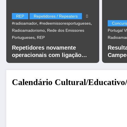
REP
Repetidores / Repeaters
,
,
#radioamador
#redeemissoresportugueses
Concurs
,
Radioamadorismo
Rede dos Emissores
Portugal 
,
Portugueses
REP
Radioama
Repetidores novamente
Result
operacionais com ligação
Campeo
EchoLink
UHF 20
Calendário Cultural/Educativo