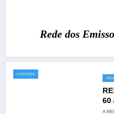
Rede dos Emissores
27/07/2026
REDE
RE
60 
CR
A REP