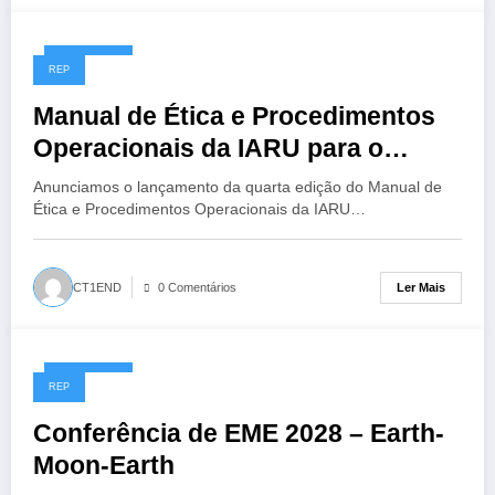
14/07/2026
REP
Manual de Ética e Procedimentos
Operacionais da IARU para o
Radioamador, 4ª Edição
Anunciamos o lançamento da quarta edição do Manual de
Ética e Procedimentos Operacionais da IARU…
Ler Mais
CT1END
0 Comentários
13/07/2026
REP
Conferência de EME 2028 – Earth-
Moon-Earth