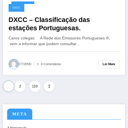
10/05/2026
DXCC
DXCC – Classificação das
estações Portuguesas.
Caros colegas A Rede dos Emissores Portugueses ®,
vem a informar que podem consultar…
Ler Mais
CT1END
0 Comentários
…
Paginação
1
2
110
dos
conteúdos
META
Administração