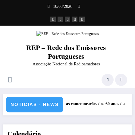
Saltar
10/08/2026
para
o
conteúdo
REP – Rede dos Emissores
Portugueses
Associação Nacional de Radioamadores
REP nas comemorações dos 60 anos da Ponte 25 abril – CR60A
NOTICIAS - NEWS
Calendário