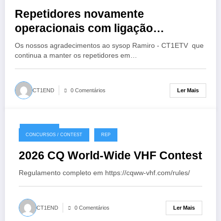
Repetidores novamente
operacionais com ligação
EchoLink
Os nossos agradecimentos ao sysop Ramiro - CT1ETV que
continua a manter os repetidores em…
Ler Mais
CT1END
0 Comentários
18/07/2026
CONCURSOS / CONTEST
REP
2026 CQ World-Wide VHF Contest
Regulamento completo em https://cqww-vhf.com/rules/
Ler Mais
CT1END
0 Comentários