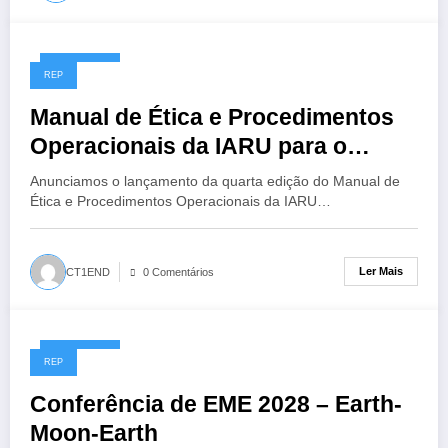
14/07/2026
REP
Manual de Ética e Procedimentos
Operacionais da IARU para o
Radioamador, 4ª Edição
Anunciamos o lançamento da quarta edição do Manual de
Ética e Procedimentos Operacionais da IARU…
Ler Mais
CT1END
0 Comentários
13/07/2026
REP
Conferência de EME 2028 – Earth-
Moon-Earth