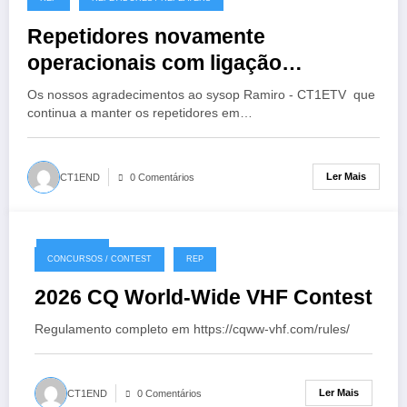
Repetidores novamente
operacionais com ligação
EchoLink
Os nossos agradecimentos ao sysop Ramiro - CT1ETV que
continua a manter os repetidores em…
Ler Mais
CT1END
0 Comentários
18/07/2026
CONCURSOS / CONTEST
REP
2026 CQ World-Wide VHF Contest
Regulamento completo em https://cqww-vhf.com/rules/
Ler Mais
CT1END
0 Comentários