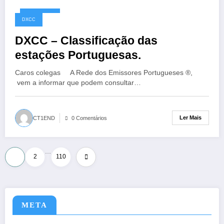
10/05/2026
DXCC
DXCC – Classificação das
estações Portuguesas.
Caros colegas A Rede dos Emissores Portugueses ®,
vem a informar que podem consultar…
Ler Mais
CT1END
0 Comentários
…
Paginação
1
2
110
dos
conteúdos
META