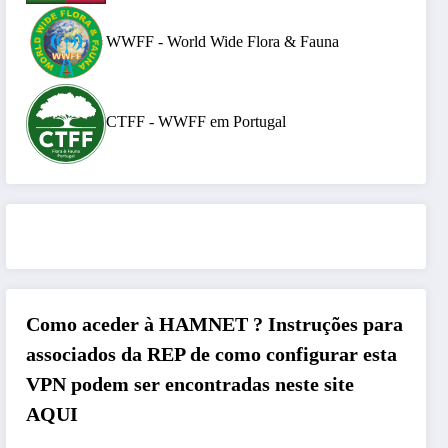
WWFF - World Wide Flora & Fauna
CTFF - WWFF em Portugal
Como aceder à HAMNET ?
Instruções para
associados da REP de como configurar esta
VPN podem ser encontradas neste site
AQUI