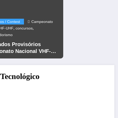
os / Contest
Campeonato
,
,
VHF-UHF
concursos
dorismo
ados Provisórios
nato Nacional VHF-
12
/Tecnológico