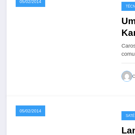
05/02/2014
TÉCN
Um
Kan
Caros
comun
05/02/2014
SATÉ
La