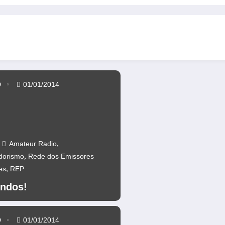
anos da Ponte 25 abril – CR60A
Repetidores novamente operacion
D
01/01/2014
,
Amateur Radio
,
dorismo
Rede dos Emissores
,
es
REP
ndos!
D
01/01/2014