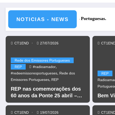
REP nas comemorações dos 60 
NOTICIAS - NEWS
CT1END
27/07/2026
CT1EN
Rede dos Emissores Portugueses
,
REP
#radioamador
,
#redeemissoresportugueses
Rede dos
REP
,
Emissores Portugueses
REP
Radioama
Portugues
REP nas comemorações dos
60 anos da Ponte 25 abril –
Bem Vi
CR60A
CT1END
19/07/2026
CT1EN