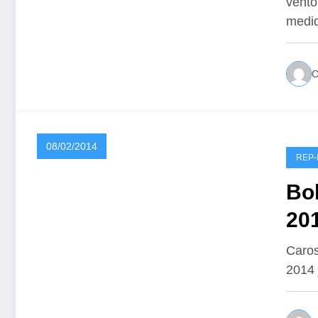
vento
medid
08/02/2014
REP
Bo
201
Caros
2014 