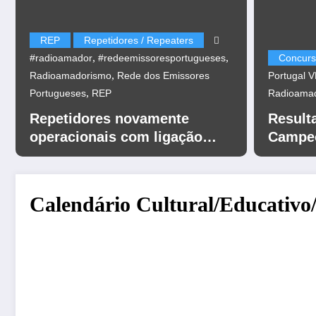
REP
Repetidores / Repeaters
,
,
#radioamador
#redeemissoresportugueses
Concurs
,
Radioamadorismo
Rede dos Emissores
Portugal 
,
Portugueses
REP
Radioama
Repetidores novamente
Result
operacionais com ligação
Campeo
EchoLink
UHF 20
Calendário Cultural/Educativo