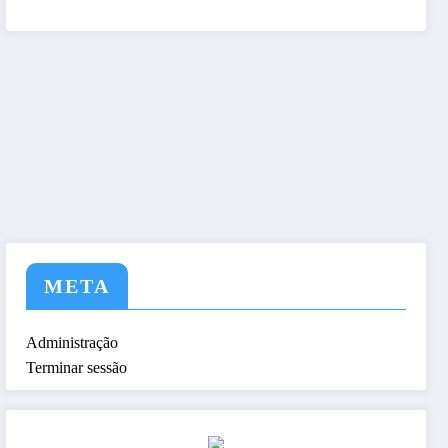
tem a nós ! Seja nosso As
META
Administração
Terminar sessão