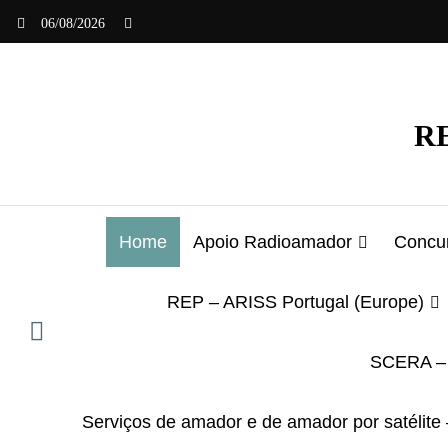
Saltar
06/08/2026
para
o
conteúdo
RE
Home
Apoio Radioamador
Concur
REP – ARISS Portugal (Europe)
SCERA – 
Serviços de amador e de amador por satélite 