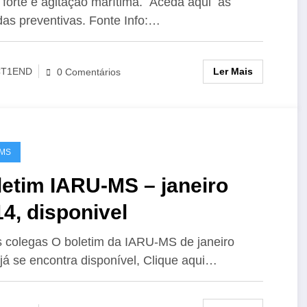
 forte e agitação marítima. Aceda aqui às
as preventivas. Fonte Info:…
Ler Mais
CT1END
0 Comentários
-MS
letim IARU-MS – janeiro
4, disponivel
 colegas O boletim da IARU-MS de janeiro
já se encontra disponível, Clique aqui…