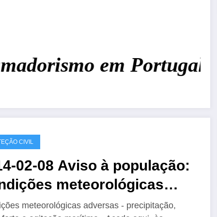
adorismo em Portugal!
Jun
EÇÃO CIVIL
4-02-08 Aviso à população:
ndições meteorológicas
versas
ções meteorológicas adversas - precipitação,