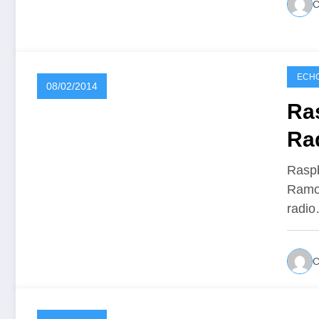
ECHO
08/02/2014
Ra
Rad
Raspb
Ramon
radi