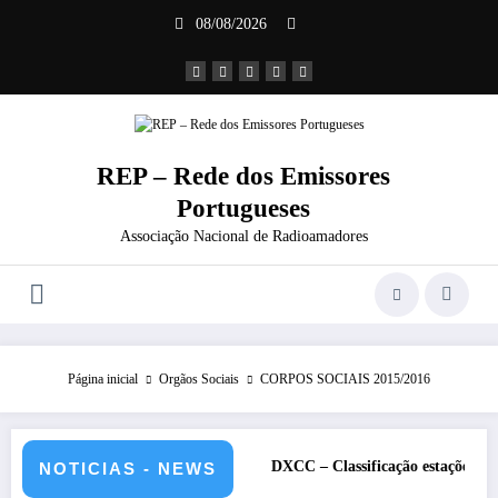
Saltar
08/08/2026
para
o
conteúdo
REP – Rede dos Emissores
Portugueses
Associação Nacional de Radioamadores
Página inicial
Orgãos Sociais
CORPOS SOCIAIS 2015/2016
lho de 2026 – CS5HQ
DXCC – Classificação estações Portuguesas-2
NOTICIAS - NEWS