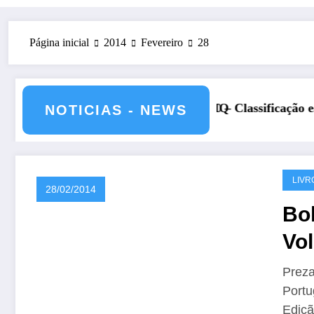
Página inicial
2014
Fevereiro
28
6 – CS5HQ
DXCC – Classificação estações Portuguesas-2026
R
NOTICIAS - NEWS
LIVR
28/02/2014
Bo
Vo
Preza
Portu
Ediç