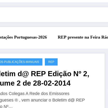
EP presente na Feira Rádio da ARAL – 11 de julho de 2
REP 
OS-PUBLICAÇÕES-MANUAIS
REP
letim d@ REP Edição Nº 2,
lume 2 de 28-02-2014
dos Colegas A Rede dos Emissores
gueses ® , vem anunciar o Boletim d@ REP
ão Nº…