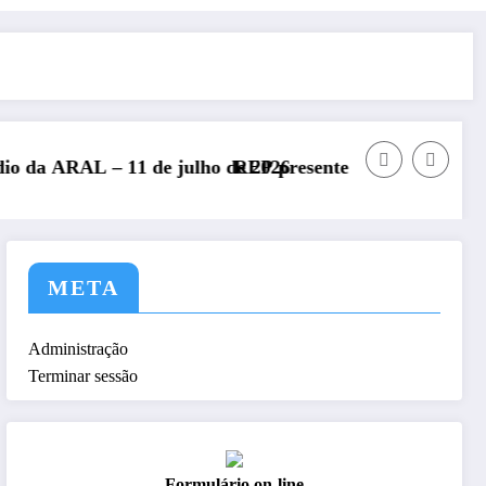
026
presente no Encontro Nacional de Radioamadores – ARR
DXCC – 
META
Administração
Terminar sessão
Formulário on-line