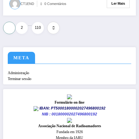
Ler Mais
CT1END
0 Comentários
…
Paginação
1
2
110
dos
conteúdos
META
Administração
Terminar sessão
Formulário on-line
IBAN: PT50001800002027496800192
NIB : 001800002027496800192
​Associação Nacional de Radioamadores
Fundada em 1926
Membro da IARU