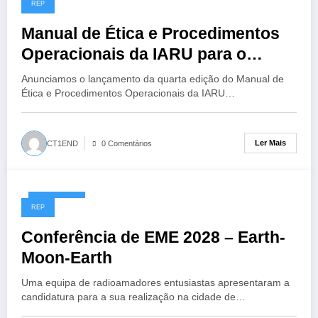
REP
Manual de Ética e Procedimentos
Operacionais da IARU para o
Radioamador, 4ª Edição
Anunciamos o lançamento da quarta edição do Manual de
Ética e Procedimentos Operacionais da IARU…
Ler Mais
CT1END
0 Comentários
13/07/2026
REP
Conferência de EME 2028 – Earth-
Moon-Earth
Uma equipa de radioamadores entusiastas apresentaram a
candidatura para a sua realização na cidade de…