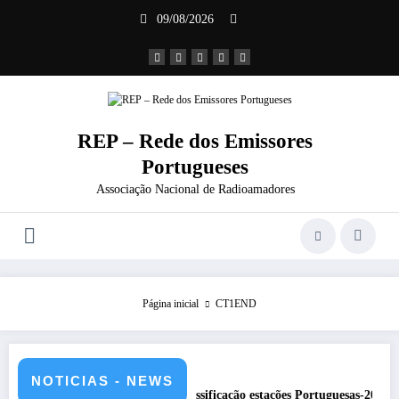
Saltar
09/08/2026
para
o
conteúdo
REP – Rede dos Emissores
Portugueses
Associação Nacional de Radioamadores
Página inicial
CT1END
NOTICIAS - NEWS
DXCC – Classificação estações Portuguesas-2026
REP pre