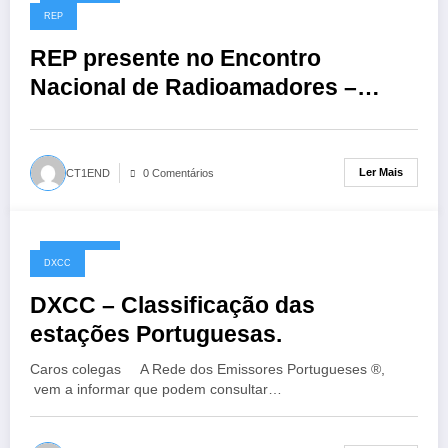
01/06/2026
REP
REP presente no Encontro
Nacional de Radioamadores –
ARR: 13 de junho de 2026
Ler Mais
CT1END
0 Comentários
10/05/2026
DXCC
DXCC – Classificação das
estações Portuguesas.
Caros colegas A Rede dos Emissores Portugueses ®,
vem a informar que podem consultar…