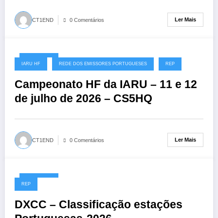
Ler Mais
CT1END
0 Comentários
08/07/2026
IARU HF
REDE DOS EMISSORES PORTUGUESES
REP
Campeonato HF da IARU – 11 e 12
de julho de 2026 – CS5HQ
Ler Mais
CT1END
0 Comentários
06/07/2026
REP
DXCC – Classificação estações