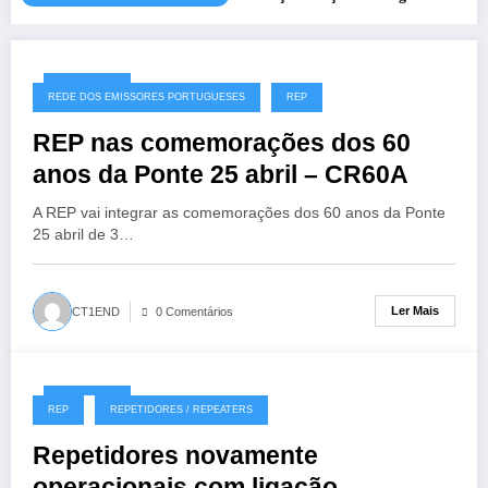
27/07/2026
REDE DOS EMISSORES PORTUGUESES
REP
REP nas comemorações dos 60
anos da Ponte 25 abril – CR60A
A REP vai integrar as comemorações dos 60 anos da Ponte
25 abril de 3…
Ler Mais
CT1END
0 Comentários
19/07/2026
REP
REPETIDORES / REPEATERS
Repetidores novamente
operacionais com ligação