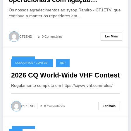
EchoLink
Os nossos agradecimentos ao sysop Ramiro - CT1ETV que
continua a manter os repetidores em…
Ler Mais
CT1END
0 Comentários
18/07/2026
CONCURSOS / CONTEST
REP
2026 CQ World-Wide VHF Contest
Regulamento completo em https://cqww-vhf.com/rules/
Ler Mais
CT1END
0 Comentários
14/07/2026