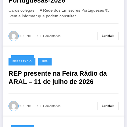
Portuguesas-2026
Caros colegas A Rede dos Emissores Portugueses ®,
vem a informar que podem consultar…
Ler Mais
CT1END
0 Comentários
25/06/2026
FEIRAS RÁDIO
REP
REP presente na Feira Rádio da
ARAL – 11 de julho de 2026
Ler Mais
CT1END
0 Comentários