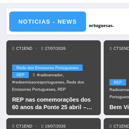
NOTICIAS - NEWS
REP nas comemorações dos 60 ano
CT1END
27/07/2026
CT1EN
Rede dos Emissores Portugueses
,
REP
#radioamador
,
#redeemissoresportugueses
Rede dos
REP
,
Emissores Portugueses
REP
Radioama
Portugues
REP nas comemorações dos
60 anos da Ponte 25 abril –
Bem Vi
CR60A
CT1END
19/07/2026
CT1EN