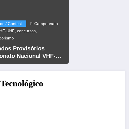
os / Contest
Campeonato
,
,
VHF-UHF
concursos
dorismo
ados Provisórios
nato Nacional VHF-
12
/Tecnológico