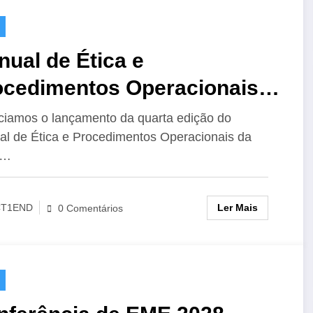
ual de Ética e
ocedimentos Operacionais
 IARU para o Radioamador,
iamos o lançamento da quarta edição do
l de Ética e Procedimentos Operacionais da
Edição
U…
Ler Mais
CT1END
0 Comentários