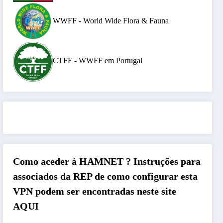
WWFF - World Wide Flora & Fauna
CTFF - WWFF em Portugal
Como aceder à HAMNET ?
Instruções para
associados da REP de como configurar esta
VPN podem ser encontradas neste site
AQUI