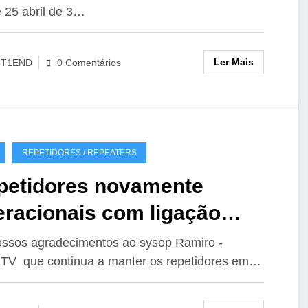
 25 abril de 3…
Ler Mais
CT1END
0 Comentários
REPETIDORES / REPEATERS
petidores novamente
eracionais com ligação
hoLink
ssos agradecimentos ao sysop Ramiro -
V que continua a manter os repetidores em…