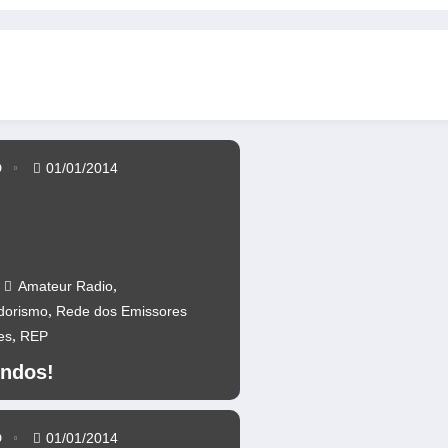
s da Ponte 25 abril – CR60A
Repetidores novamente operacionais
D
01/01/2014
,
Amateur Radio
,
dorismo
Rede dos Emissores
,
es
REP
ndos!
D
01/01/2014