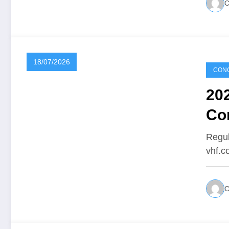
18/07/2026
CONC
20
Co
Regul
vhf.c