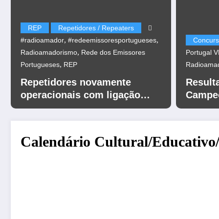
REP
Repetidores / Repeaters
,
,
#radioamador
#redeemissoresportugueses
Concurs
,
Radioamadorismo
Rede dos Emissores
Portugal 
,
Portugueses
REP
Radioama
Repetidores novamente
Result
operacionais com ligação
Campeo
EchoLink
UHF 20
Calendário Cultural/Educativo