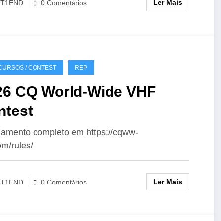
Ler Mais
CT1END
0 Comentários
URSOS / CONTEST
REP
26 CQ World-Wide VHF
ntest
amento completo em https://cqww-
om/rules/
Ler Mais
CT1END
0 Comentários