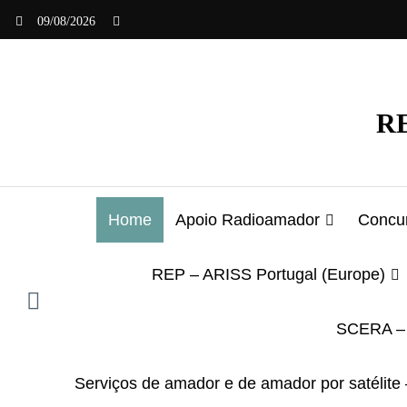
Saltar
09/08/2026
para
o
conteúdo
RE
Home
Apoio Radioamador
Concur
REP – ARISS Portugal (Europe)
SCERA – 
Serviços de amador e de amador por satélite 