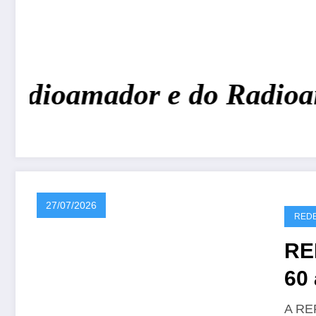
adioamador e do Radioam
27/07/2026
REDE
RE
60 
CR
A REP