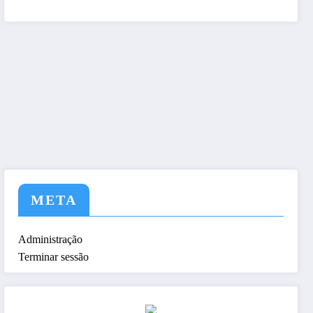
tem a nós ! Seja nosso As
META
Administração
Terminar sessão