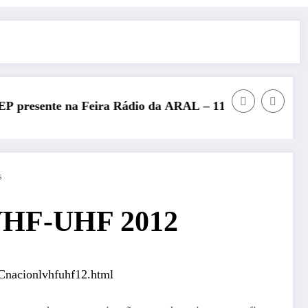
eira Rádio da ARAL – 11 de julho de 2026
REP presente no Enco
s
 VHF-UHF 2012
/Cnacionlvhfuhf12.html