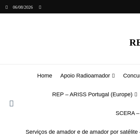
Saltar
06/08/2026
para
o
conteúdo
RE
Home
Apoio Radioamador
Concur
REP – ARISS Portugal (Europe)
SCERA – 
Serviços de amador e de amador por satélite 