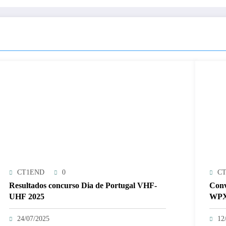
CT1END
0
C
Resultados concurso Dia de Portugal VHF-
Conv
UHF 2025
WP
24/07/2025
12