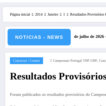
Página inicial
2014
Janeiro
1
Resultados Provisóri
HF da IARU – 11 e 12 de julho de 2026 – CS5HQ
DXCC – Classif
NOTICIAS - NEWS
,
Concursos / Contest
Campeonato Portugal VHF-UHF
Conc
Resultados Provisóri
Foram publicados os resultados provisórios do Cam