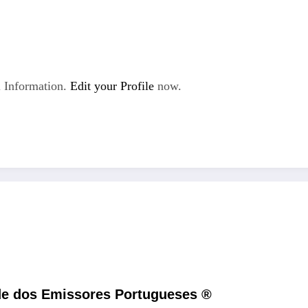
 Information.
Edit your Profile
now.
de dos Emissores Portuguese​s ®