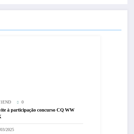
T1END
0
ite à participação concurso CQ WW
X
/03/2025