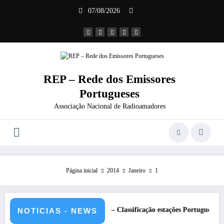
Saltar
07/08/2026
para
o
conteúdo
REP – Rede dos Emissores
Portugueses
Associação Nacional de Radioamadores
Página inicial
2014
Janeiro
1
26 – CS5HQ
DXCC – Classificação estações Portuguesas-2026
NOTICIAS - NEWS