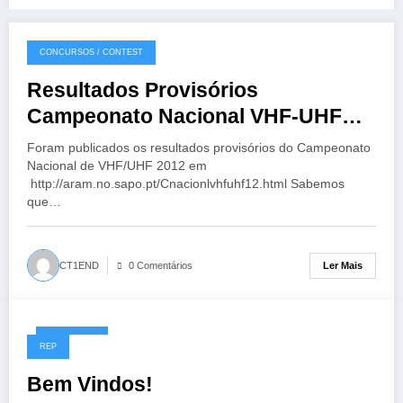
CONCURSOS / CONTEST
01/01/2014
Resultados Provisórios
Campeonato Nacional VHF-UHF
2012
Foram publicados os resultados provisórios do Campeonato
Nacional de VHF/UHF 2012 em
http://aram.no.sapo.pt/Cnacionlvhfuhf12.html Sabemos
que…
Ler Mais
CT1END
0 Comentários
01/01/2014
REP
Bem Vindos!