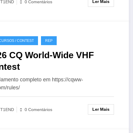
Ler Mais
CT1END
0 Comentários
URSOS / CONTEST
REP
26 CQ World-Wide VHF
ntest
amento completo em https://cqww-
om/rules/
Ler Mais
CT1END
0 Comentários