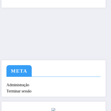
tem a nós ! Seja nosso As
META
Administração
Terminar sessão