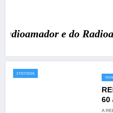
Radioamador e do Radioam
27/07/2026
REDE
RE
60 
CR
A REP