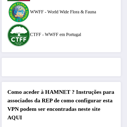
WWFF - World Wide Flora & Fauna
CTFF - WWFF em Portugal
Como aceder à HAMNET ?
Instruções para
associados da REP de como configurar esta
VPN podem ser encontradas neste site
AQUI