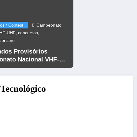
os / Contest
Campeonato
,
,
VHF-UHF
concursos
dorismo
ados Provisórios
nato Nacional VHF-
12
/Tecnológico