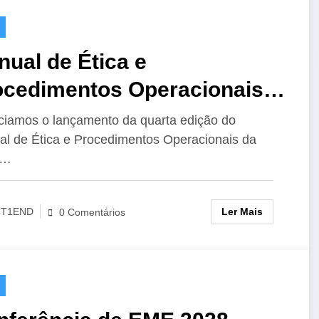
ual de Ética e
ocedimentos Operacionais
 IARU para o Radioamador,
iamos o lançamento da quarta edição do
l de Ética e Procedimentos Operacionais da
Edição
U…
Ler Mais
CT1END
0 Comentários