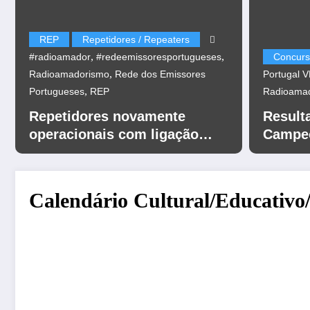
REP
Repetidores / Repeaters
,
,
#radioamador
#redeemissoresportugueses
Concurs
,
Radioamadorismo
Rede dos Emissores
Portugal 
,
Portugueses
REP
Radioama
Repetidores novamente
Result
operacionais com ligação
Campeo
EchoLink
UHF 20
Calendário Cultural/Educativo