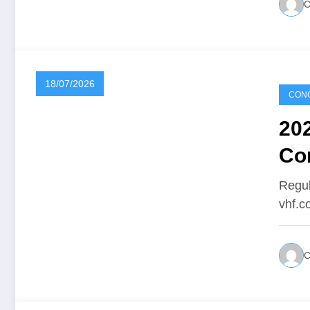
18/07/2026
CONC
20
Co
Regul
vhf.c