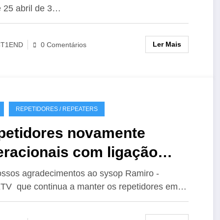
 25 abril de 3…
Ler Mais
CT1END
0 Comentários
REPETIDORES / REPEATERS
petidores novamente
eracionais com ligação
hoLink
ssos agradecimentos ao sysop Ramiro -
V que continua a manter os repetidores em…