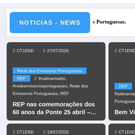
REP nas comemorações dos 60 
NOTICIAS - NEWS
CT1END
27/07/2026
CT1EN
Rede dos Emissores Portugueses
,
REP
#radioamador
,
#redeemissoresportugueses
Rede dos
REP
,
Emissores Portugueses
REP
Radioama
Portugues
REP nas comemorações dos
60 anos da Ponte 25 abril –
Bem Vi
CR60A
CT1END
19/07/2026
CT1EN