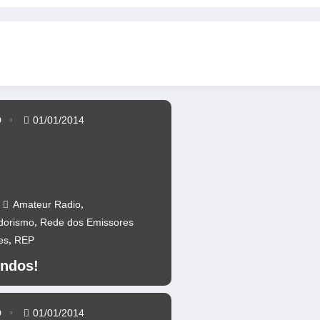
anos da Ponte 25 abril – CR60A
Repetidores novamente operacion
D
01/01/2014
,
Amateur Radio
,
dorismo
Rede dos Emissores
,
es
REP
ndos!
D
01/01/2014