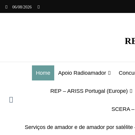
Saltar
06/08/2026
para
o
conteúdo
RE
Home
Apoio Radioamador
Concur
REP – ARISS Portugal (Europe)
SCERA – 
Serviços de amador e de amador por satélite 