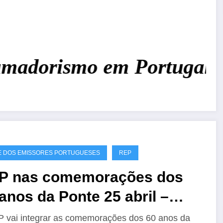
adorismo em Portugal!
Jun
 DOS EMISSORES PORTUGUESES
REP
P nas comemorações dos
anos da Ponte 25 abril –
60A
 vai integrar as comemorações dos 60 anos da