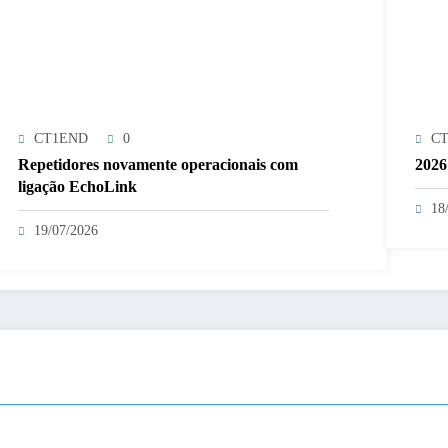
CT1END
0
C
Repetidores novamente operacionais com
2026
ligação EchoLink
18
19/07/2026