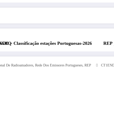
o estações Portuguesas-2026
REP presente na Feira 
,
,
onal De Radioamadores
Rede Dos Emissores Portugueses
REP
CT1EN