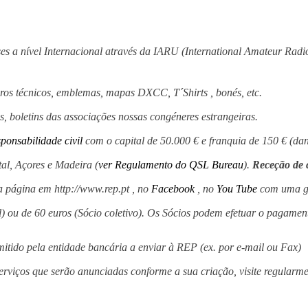
 a nível Internacional através da IARU (International Amateur Radio 
vros técnicos, emblemas, mapas DXCC, T´Shirts , bonés, etc.
s, boletins das associações nossas congéneres estrangeiras.
ponsabilidade civil
com o capital de 50.000 € e franquia de 150 € (danos
l, Açores e Madeira (
ver Regulamento do QSL Bureau
).
Receção de c
a página em http://www.rep.pt , no
Facebook
, no
You Tube
com uma gr
l) ou de 60 euros (Sócio coletivo). Os Sócios podem efetuar o pagamen
mitido pela entidade bancária a enviar à REP (ex. por e-mail ou Fax)
erviços que serão anunciadas conforme a sua criação, visite regularm