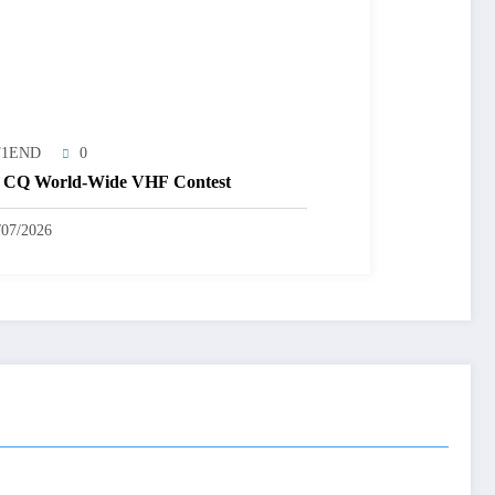
T1END
0
 CQ World-Wide VHF Contest
/07/2026