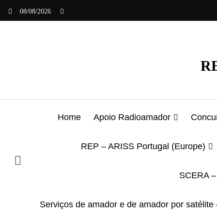
Saltar
08/08/2026
para
o
conteúdo
RE
Home
Apoio Radioamador
Concur
REP – ARISS Portugal (Europe)
SCERA – 
Serviços de amador e de amador por satélite 