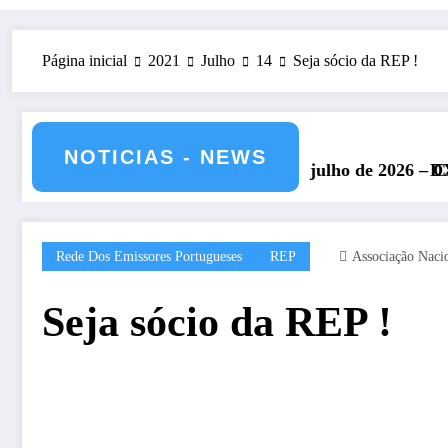
Página inicial
2021
Julho
14
Seja sócio da REP !
NOTICIAS - NEWS
a IARU – 11 e 12 de julho de 2026 – CS5HQ
DXCC – Classificaçã
Rede Dos Emissores Portugueses
REP
Associação Naci
Seja sócio da REP !