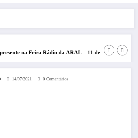
Rádio da ARAL – 11 de julho de 2026
REP presente no Encontro
D
14/07/2021
0 Comentários