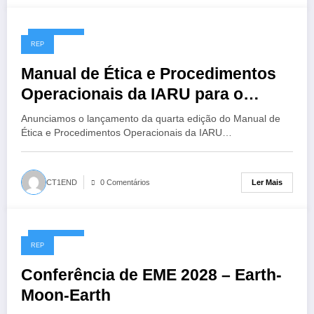
14/07/2026
REP
Manual de Ética e Procedimentos
Operacionais da IARU para o
Radioamador, 4ª Edição
Anunciamos o lançamento da quarta edição do Manual de
Ética e Procedimentos Operacionais da IARU…
Ler Mais
CT1END
0 Comentários
13/07/2026
REP
Conferência de EME 2028 – Earth-
Moon-Earth