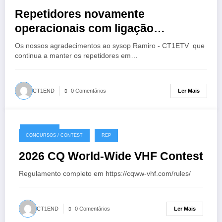
Repetidores novamente
operacionais com ligação
EchoLink
Os nossos agradecimentos ao sysop Ramiro - CT1ETV que
continua a manter os repetidores em…
Ler Mais
CT1END
0 Comentários
18/07/2026
CONCURSOS / CONTEST
REP
2026 CQ World-Wide VHF Contest
Regulamento completo em https://cqww-vhf.com/rules/
Ler Mais
CT1END
0 Comentários