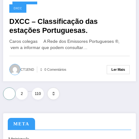
10/05/2026
DXCC
DXCC – Classificação das
estações Portuguesas.
Caros colegas A Rede dos Emissores Portugueses ®,
vem a informar que podem consultar…
Ler Mais
CT1END
0 Comentários
…
Paginação
1
2
110
dos
conteúdos
META
Administração