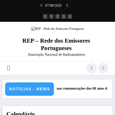
Saltar
07/08/2026
para
o
conteúdo
REP – Rede dos Emissores
Portugueses
Associação Nacional de Radioamadores
REP nas comemorações dos 60 anos da Ponte 25 abril – CR60A
NOTICIAS - NEWS
Calendário