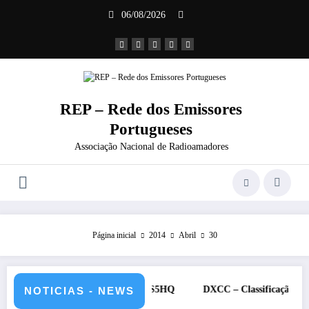
Saltar
06/08/2026
para
o
conteúdo
REP – Rede dos Emissores
Portugueses
Associação Nacional de Radioamadores
Página inicial
2014
Abril
30
12 de julho de 2026 – CS5HQ
DXCC – Classificação estações Portu
NOTICIAS - NEWS