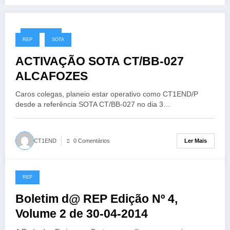
30/04/2014
REP
SOTA
ACTIVAÇÃO SOTA CT/BB-027
ALCAFOZES
Caros colegas, planeio estar operativo como CT1END/P
desde a referência SOTA CT/BB-027 no dia 3…
Ler Mais
CT1END
0 Comentários
REP
30/04/2014
Boletim d@ REP Edição Nº 4,
Volume 2 de 30-04-2014