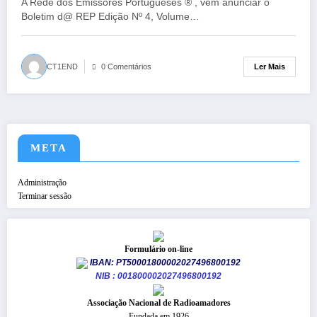
A Rede dos Emissores Portugueses ® , vem anunciar o
Boletim d@ REP Edição Nº 4, Volume…
Ler Mais
CT1END
0 Comentários
META
Administração
Terminar sessão
Formulário on-line
IBAN: PT50001800002027496800192
NIB : 001800002027496800192
​Associação Nacional de Radioamadores
Fundada em 1926