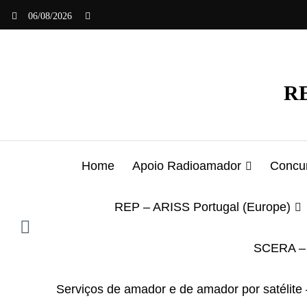
Saltar
06/08/2026
para
o
conteúdo
RE
Home
Apoio Radioamador
Concur
REP – ARISS Portugal (Europe)
SCERA – 
Serviços de amador e de amador por satélite 