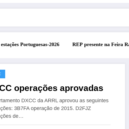
REP presente na Feira Rádio da ARAL – 11 de julho de 2
REP
C
CC operações aprovadas
rtamento DXCC da ARRL aprovou as seguintes
ções: 3B7FA operação de ​2015. D2FJZ
ações de…