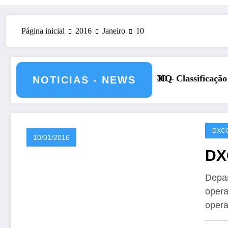
Página inicial
2016
Janeiro
10
26 – CS5HQ
DXCC – Classificação estações Portuguesas-2026
NOTICIAS - NEWS
DXC
10/01/2016
DX
Depa
opera
oper