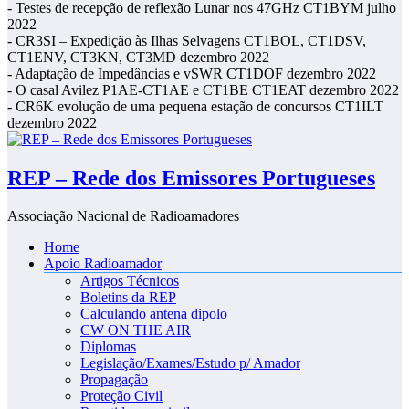
- Testes de recepção de reflexão Lunar nos 47GHz CT1BYM julho
2022
- CR3SI – Expedição às Ilhas Selvagens CT1BOL, CT1DSV,
CT1ENV, CT3KN, CT3MD dezembro 2022
- Adaptação de Impedâncias e vSWR CT1DOF dezembro 2022
- O casal Avilez P1AE-CT1AE e CT1BE CT1EAT dezembro 2022
- CR6K evolução de uma pequena estação de concursos CT1ILT
dezembro 2022
REP – Rede dos Emissores Portugueses
Associação Nacional de Radioamadores
Home
Apoio Radioamador
Artigos Técnicos
Boletins da REP
Calculando antena dipolo
CW ON THE AIR
Diplomas
Legislação/Exames/Estudo p/ Amador
Propagação
Proteção Civil