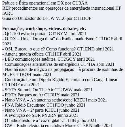
Prática e Ética operacional em DX por CU3AA
REP procedimentos em operações de emergência internacional HF
IARU
Guia do Utilizador do LoTW V.1.0 por CT1DOF
Formações, workshops, vídeos, debates, etc.
- QO-100 estação portátil CT1BYM abril 2021
- O DX – Uma “Droga dura” do Radioamadorismo CT1DOF abril
2021
- QSL Bureau, o que é? Como funciona? CT1END abril 2021
- Antena quadra cúbica CT1HHP abril 2021
- LEO comunicações satélites, CT2GOY abril 2021
- Comunicações alternativas de emergência CT4HA abril 2021
- Não há nada de mágico na propagação – à procura de isolinhas de
MUF CT1BOH maio 2021
- Construção de um Dipolo Rígido Encurtado com Carga Linear
CT1DOF maio 2021
- SOTA Summit On The Air CT2IWW maio 2021
- POTA Parques no Ar CU3HY maio 2021
- Nano VNA – An antenna stethoscope K3EUI maio 2021
- FNA Rádio Escutismo CT1FDQ junho 2021
- Nano VNA – 2ª parte K3EUI junho 2021
- A evolução do SDR PY2RN junho 2021
- O radioamador e a ‘voz digital’ CT1JIB julho 2021
- CW – Radiotelegrafia em código Morse CT3KN julho 2021