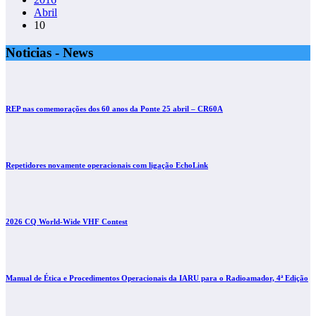
Abril
10
Noticias - News
REP nas comemorações dos 60 anos da Ponte 25 abril – CR60A
Repetidores novamente operacionais com ligação EchoLink
2026 CQ World-Wide VHF Contest
Manual de Ética e Procedimentos Operacionais da IARU para o Radioamador, 4ª Edição