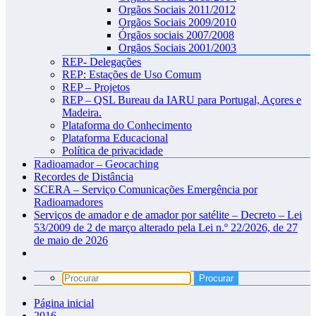
Orgãos Sociais 2011/2012
Orgãos Sociais 2009/2010
Órgãos sociais 2007/2008
Orgãos Sociais 2001/2003
REP- Delegações
REP: Estações de Uso Comum
REP – Projetos
REP – QSL Bureau da IARU para Portugal, Açores e
Madeira.
Plataforma do Conhecimento
Plataforma Educacional
Política de privacidade
Radioamador – Geocaching
Recordes de Distância
SCERA – Serviço Comunicações Emergência por
Radioamadores
Serviços de amador e de amador por satélite – Decreto – Lei
53/2009 de 2 de março alterado pela Lei n.º 22/2026, de 27
de maio de 2026
Página inicial
2016