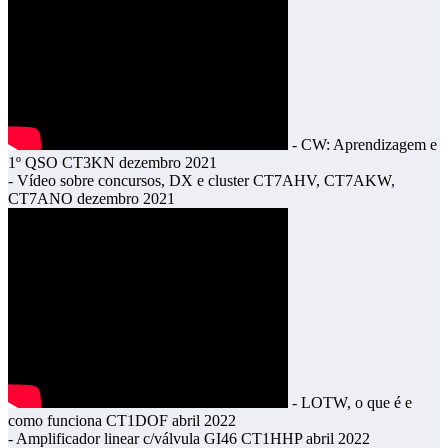
- CW: Aprendizagem e
1º QSO CT3KN dezembro 2021
- Vídeo sobre concursos, DX e cluster CT7AHV, CT7AKW,
CT7ANO dezembro 2021
- LOTW, o que é e
como funciona CT1DOF abril 2022
- Amplificador linear c/válvula GI46 CT1HHP abril 2022