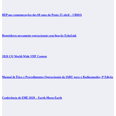
REP nas comemorações dos 60 anos da Ponte 25 abril – CR60A
Repetidores novamente operacionais com ligação EchoLink
2026 CQ World-Wide VHF Contest
Manual de Ética e Procedimentos Operacionais da IARU para o Radioamador, 4ª Edição
Conferência de EME 2028 – Earth-Moon-Earth