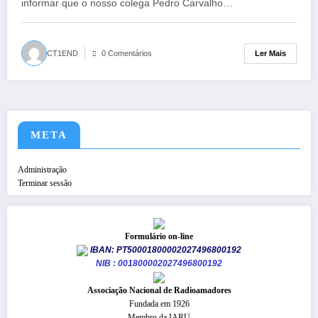
informar que o nosso colega Pedro Carvalho…
Ler Mais
CT1END
0 Comentários
META
Administração
Terminar sessão
Formulário on-line
IBAN: PT50001800002027496800192
NIB : 001800002027496800192
​Associação Nacional de Radioamadores
Fundada em 1926
Membro da IARU