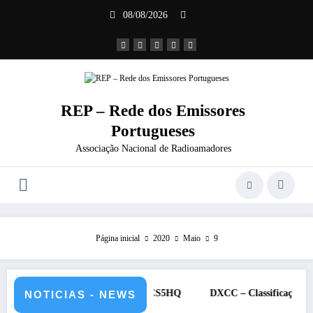
Saltar
08/08/2026
para
o
conteúdo
REP – Rede dos Emissores
Portugueses
Associação Nacional de Radioamadores
Página inicial
2020
Maio
9
 12 de julho de 2026 – CS5HQ
DXCC – Classificação estações Port
NOTICIAS - NEWS