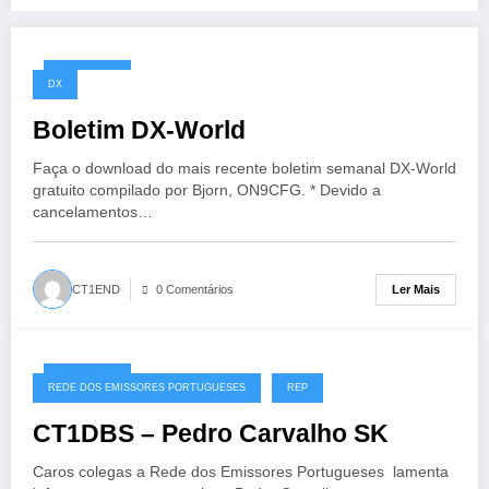
09/05/2020
DX
Boletim DX-World
Faça o download do mais recente boletim semanal DX-World
gratuito compilado por Bjorn, ON9CFG. * Devido a
cancelamentos…
Ler Mais
CT1END
0 Comentários
09/05/2020
REDE DOS EMISSORES PORTUGUESES
REP
CT1DBS – Pedro Carvalho SK
Caros colegas a Rede dos Emissores Portugueses lamenta