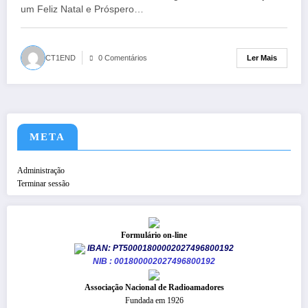
um Feliz Natal e Próspero…
Ler Mais
CT1END
0 Comentários
META
Administração
Terminar sessão
Formulário on-line
IBAN: PT50001800002027496800192
NIB : 001800002027496800192
​Associação Nacional de Radioamadores
Fundada em 1926