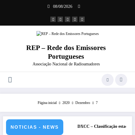
Saltar
08/08/2026
para
o
conteúdo
REP – Rede dos Emissores
Portugueses
Associação Nacional de Radioamadores
Página inicial
2020
Dezembro
7
julho de 2026 – CS5HQ
DXCC – Classificação estações Portuguesas
NOTICIAS - NEWS