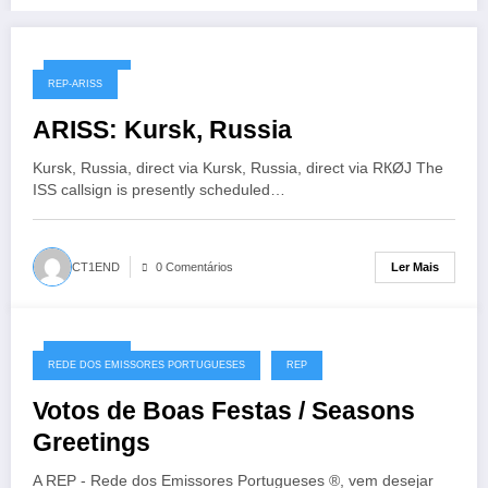
07/12/2020
REP-ARISS
ARISS: Kursk, Russia
Kursk, Russia, direct via Kursk, Russia, direct via RКØJ The
ISS callsign is presently scheduled…
Ler Mais
CT1END
0 Comentários
07/12/2020
REDE DOS EMISSORES PORTUGUESES
REP
Votos de Boas Festas / Seasons
Greetings
A REP - Rede dos Emissores Portugueses ®, vem desejar