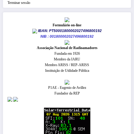
Terminar sessão
Formulário on-line
IBAN: PT50001800002027496800192
NIB : 001800002027496800192
​Associação Nacional de Radioamadores
Fundada em 1926
Membro da IARU
Membro ARISS / REP-ARISS
Instituição de Utilidade Pública
P1AE - Eugenio de Avillez
Fundador da REP