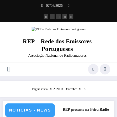
Saltar
07/08/2026
para
o
conteúdo
REP – Rede dos Emissores
Portugueses
Associação Nacional de Radioamadores
Página inicial
2020
Dezembro
16
es Portuguesas-2026
REP presente na Feira Rádio da ARAL – 1
NOTICIAS - NEWS