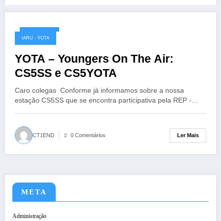
16/12/2020
IARU - YOTA
YOTA – Youngers On The Air:
CS5SS e CS5YOTA
Caro colegas Conforme já informamos sobre a nossa
estação CS5SS que se encontra participativa pela REP -…
Ler Mais
CT1END
0 Comentários
META
Administração