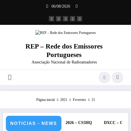
Saltar
06/08/2026
para
o
conteúdo
REP – Rede dos Emissores
Portugueses
Associação Nacional de Radioamadores
Página inicial
2021
Fevereiro
21
RU – 11 e 12 de julho de 2026 – CS5HQ
DXCC – Classificação est
NOTICIAS - NEWS