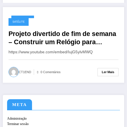
21/02/2021
SATÉLITE
Projeto divertido de fim de semana
– Construir um Relógio para
Radioamador usando Raspberry Pi
https://www.youtube.com/embed/IujG5ylvMWQ
Ler Mais
CT1END
0 Comentários
META
Administração
Terminar sessão