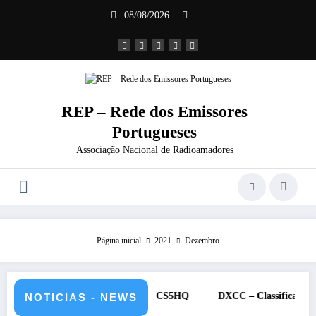
Saltar
08/08/2026
para
o
conteúdo
REP – Rede dos Emissores
Portugueses
Associação Nacional de Radioamadores
Página inicial
2021
Dezembro
 e 12 de julho de 2026 – CS5HQ
DXCC – Classificação estações Po
NOTICIAS - NEWS