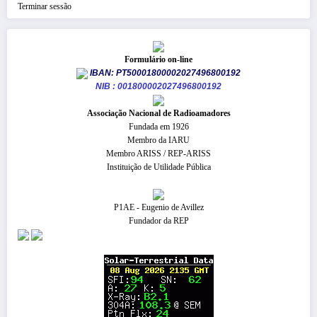
Terminar sessão
Formulário on-line
IBAN: PT50001800002027496800192
NIB : 001800002027496800192
​Associação Nacional de Radioamadores
Fundada em 1926
Membro da IARU
Membro ARISS / REP-ARISS
Instituição de Utilidade Pública
P1AE - Eugenio de Avillez
Fundador da REP