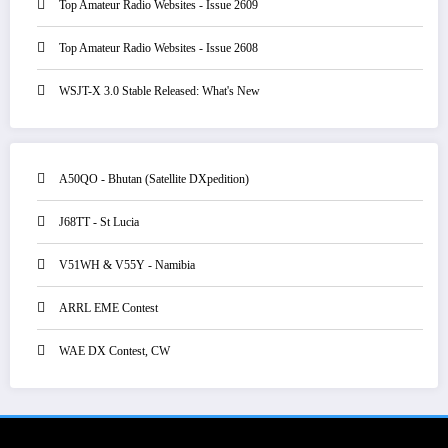
Top Amateur Radio Websites - Issue 2609
Top Amateur Radio Websites - Issue 2608
WSJT-X 3.0 Stable Released: What's New
A50QO - Bhutan (Satellite DXpedition)
J68TT - St Lucia
V51WH & V55Y - Namibia
ARRL EME Contest
WAE DX Contest, CW