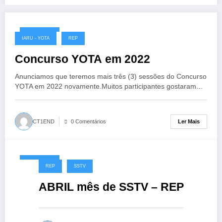
02/03/2022
IARU - YOTA
REP
Concurso YOTA em 2022
Anunciamos que teremos mais três (3) sessões do Concurso
YOTA em 2022 novamente.Muitos participantes gostaram…
Ler Mais
CT1END
0 Comentários
02/03/2022
REP
SSTV
ABRIL mês de SSTV – REP