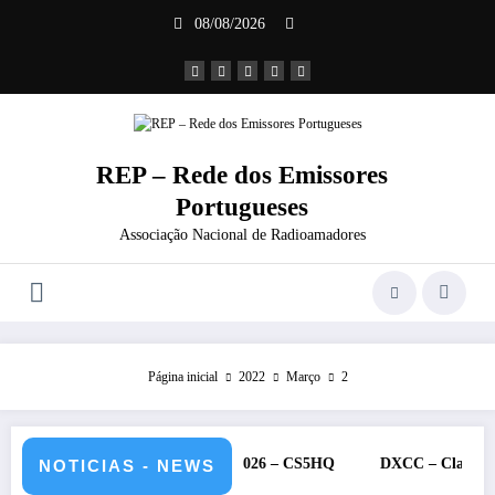
Saltar
08/08/2026
para
o
conteúdo
REP – Rede dos Emissores
Portugueses
Associação Nacional de Radioamadores
Página inicial
2022
Março
2
 – 11 e 12 de julho de 2026 – CS5HQ
DXCC – Classificação estaçõ
NOTICIAS - NEWS