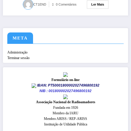
Ler Mais
CT1END
0 Comentários
META
Administração
Terminar sessão
Formulário on-line
IBAN: PT50001800002027496800192
NIB : 001800002027496800192
​Associação Nacional de Radioamadores
Fundada em 1926
Membro da IARU
Membro ARISS / REP-ARISS
Instituição de Utilidade Pública