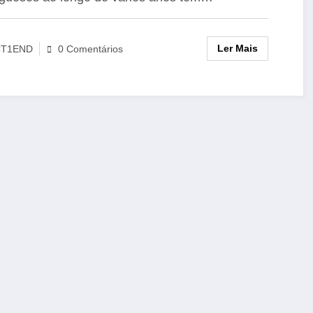
Ler Mais
CT1END
0 Comentários