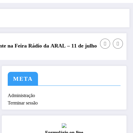
1 de julho de 2026
REP presente no Encontro Nacional de Radi
META
Administração
Terminar sessão
Formulário on-line