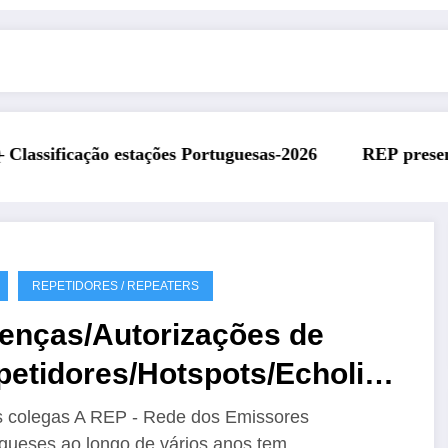
uesas-2026
REP presente na Feira Rádio da ARAL – 1
REPETIDORES / REPEATERS
cenças/Autorizações de
petidores/Hotspots/Echolink
/ou similares
 colegas A REP - Rede dos Emissores
gueses ao longo de vários anos tem…