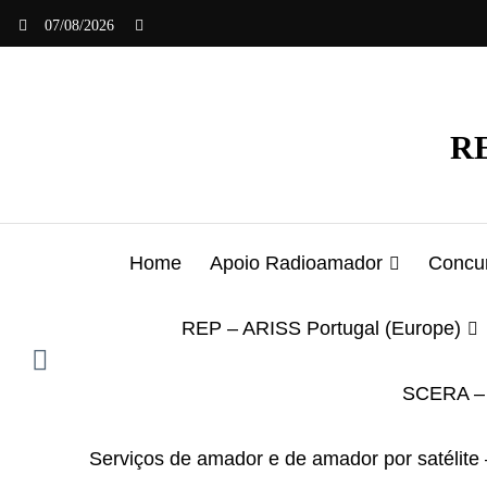
Saltar
07/08/2026
para
o
conteúdo
RE
Home
Apoio Radioamador
Concur
REP – ARISS Portugal (Europe)
SCERA – 
Serviços de amador e de amador por satélite 