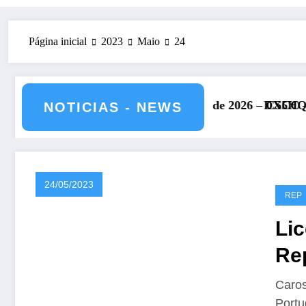
Página inicial
2023
Maio
24
de julho de 2026 – CS5HQ
DXCC – Classificação estações Portug
NOTICIAS - NEWS
24/05/2023
REP
Li
Re
s e
Caros
Portu