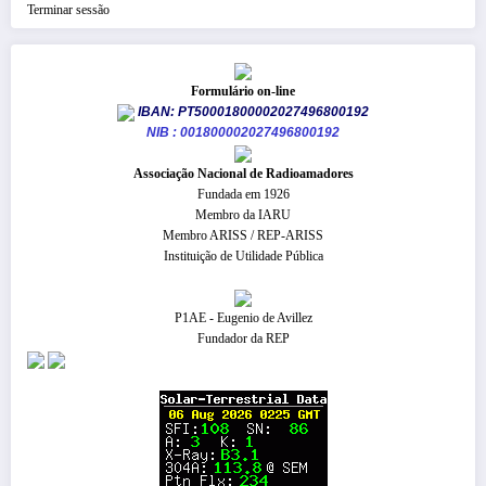
Terminar sessão
Formulário on-line
IBAN: PT50001800002027496800192
NIB : 001800002027496800192
​Associação Nacional de Radioamadores
Fundada em 1926
Membro da IARU
Membro ARISS / REP-ARISS
Instituição de Utilidade Pública
P1AE - Eugenio de Avillez
Fundador da REP