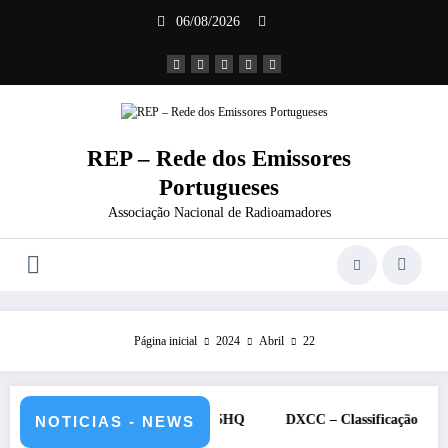
Saltar
06/08/2026
para
o
conteúdo
REP – Rede dos Emissores
Portugueses
Associação Nacional de Radioamadores
Página inicial
2024
Abril
22
2 de julho de 2026 – CS5HQ
DXCC – Classificação estações Portug
NOTICIAS - NEWS