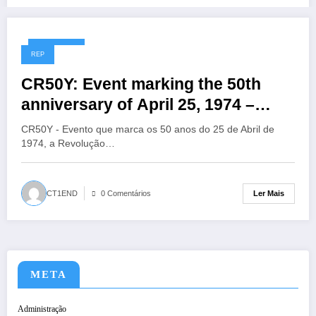
22/04/2024
REP
CR50Y: Event marking the 50th
anniversary of April 25, 1974 –
Evento que marca os 50 anos do
CR50Y - Evento que marca os 50 anos do 25 de Abril de
25 de Abril de 1974.
1974, a Revolução…
Ler Mais
CT1END
0 Comentários
META
Administração