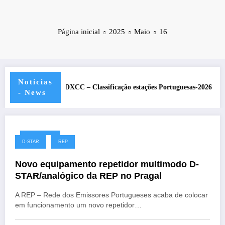
Página inicial
2025
Maio
16
Noticias
Q
DXCC – Classificação estações Portuguesas-2026
REP p
- News
16/05/2025
D-STAR
REP
Novo equipamento repetidor multimodo D-
STAR/analógico da REP no Pragal
A REP – Rede dos Emissores Portugueses acaba de colocar
em funcionamento um novo repetidor…