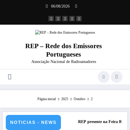
Saltar
06/08/2026
para
o
conteúdo
REP – Rede dos Emissores
Portugueses
Associação Nacional de Radioamadores
Página inicial
2025
Outubro
2
ões Portuguesas-2026
REP presente na Feira Rádio da ARAL – 
NOTICIAS - NEWS