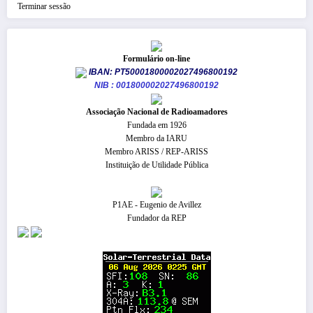
Terminar sessão
Formulário on-line
IBAN: PT50001800002027496800192
NIB : 001800002027496800192
​Associação Nacional de Radioamadores
Fundada em 1926
Membro da IARU
Membro ARISS / REP-ARISS
Instituição de Utilidade Pública
P1AE - Eugenio de Avillez
Fundador da REP