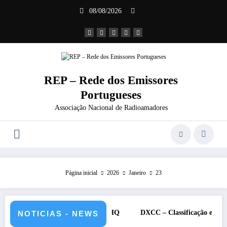
Saltar
08/08/2026
para
o
conteúdo
REP – Rede dos Emissores
Portugueses
Associação Nacional de Radioamadores
Página inicial
2026
Janeiro
23
 de julho de 2026 – CS5HQ
DXCC – Classificação estações Portugu
NOTICIAS - NEWS