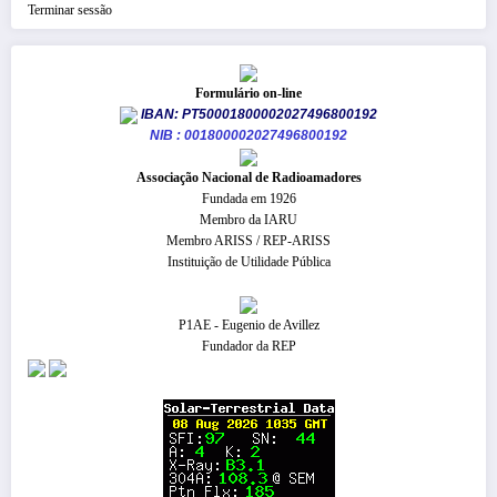
Terminar sessão
Formulário on-line
IBAN: PT50001800002027496800192
NIB : 001800002027496800192
​Associação Nacional de Radioamadores
Fundada em 1926
Membro da IARU
Membro ARISS / REP-ARISS
Instituição de Utilidade Pública
P1AE - Eugenio de Avillez
Fundador da REP