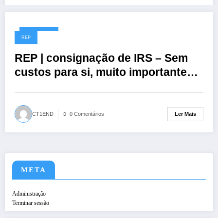
08/05/2026
REP
REP | consignação de IRS – Sem
custos para si, muito importante
para nós.
Ler Mais
CT1END
0 Comentários
META
Administração
Terminar sessão