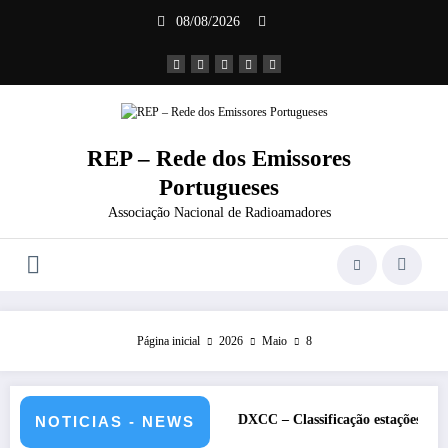
Saltar
08/08/2026
para
o
conteúdo
REP – Rede dos Emissores
Portugueses
Associação Nacional de Radioamadores
Página inicial
2026
Maio
8
ulho de 2026 – CS5HQ
DXCC – Classificação estações Portuguesas-2
NOTICIAS - NEWS