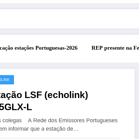
026
REP presente na Feira Rádio da ARAL – 11 de ju
LINK
ação LSF (echolink)
5GLX-L
s colegas A Rede dos Emissores Portugueses
em informar que a estação de…