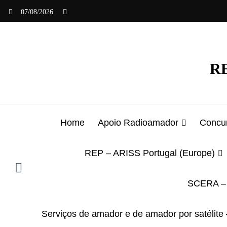
Saltar
07/08/2026
para
o
conteúdo
RE
Home
Apoio Radioamador
Concur
REP – ARISS Portugal (Europe)
SCERA – 
Serviços de amador e de amador por satélite 