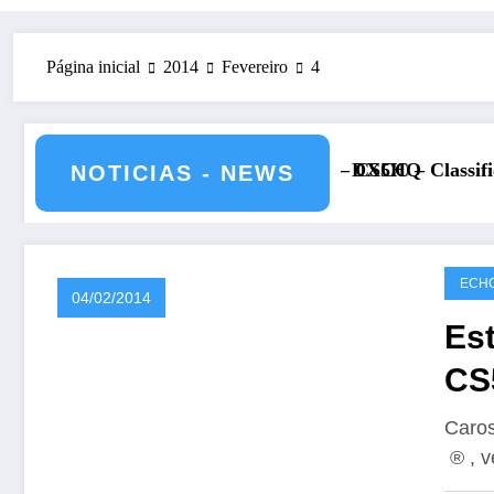
Página inicial
2014
Fevereiro
4
ho de 2026 – CS5HQ
DXCC – Classificação estações Portuguesas-2
NOTICIAS - NEWS
ECHO
04/02/2014
Est
CS
Caro
® , v