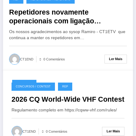
Repetidores novamente
operacionais com ligação
EchoLink
Os nossos agradecimentos ao sysop Ramiro - CT1ETV que
continua a manter os repetidores em…
Ler Mais
CT1END
0 Comentários
18/07/2026
CONCURSOS / CONTEST
REP
2026 CQ World-Wide VHF Contest
Regulamento completo em https://cqww-vhf.com/rules/
Ler Mais
CT1END
0 Comentários