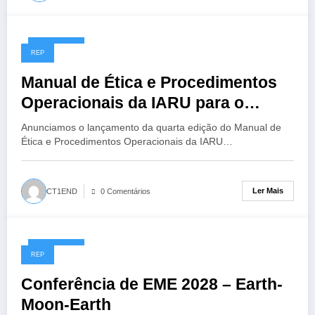
14/07/2026
REP
Manual de Ética e Procedimentos
Operacionais da IARU para o
Radioamador, 4ª Edição
Anunciamos o lançamento da quarta edição do Manual de
Ética e Procedimentos Operacionais da IARU…
Ler Mais
CT1END
0 Comentários
13/07/2026
REP
Conferência de EME 2028 – Earth-
Moon-Earth