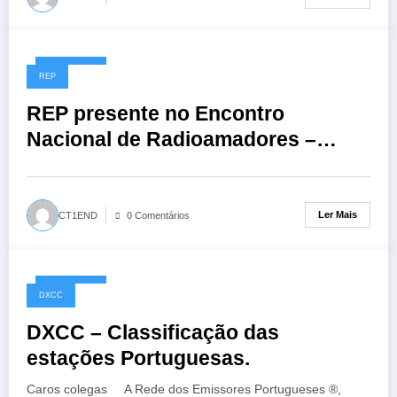
01/06/2026
REP
REP presente no Encontro
Nacional de Radioamadores –
ARR: 13 de junho de 2026
Ler Mais
CT1END
0 Comentários
10/05/2026
DXCC
DXCC – Classificação das
estações Portuguesas.
Caros colegas A Rede dos Emissores Portugueses ®,