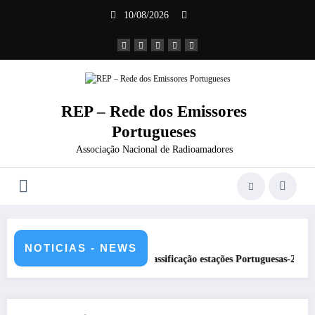
Saltar
10/08/2026
para
o
conteúdo
REP – Rede dos Emissores
Portugueses
Associação Nacional de Radioamadores
NOTICIAS - NEWS
DXCC – Classificação estações Portuguesas-2026
REP present