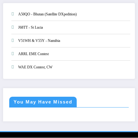
A50QO - Bhutan (Satellite DXpedition)
J68TT - St Lucia
V51WH & V55Y - Namibia
ARRL EME Contest
WAE DX Contest, CW
You May Have Missed