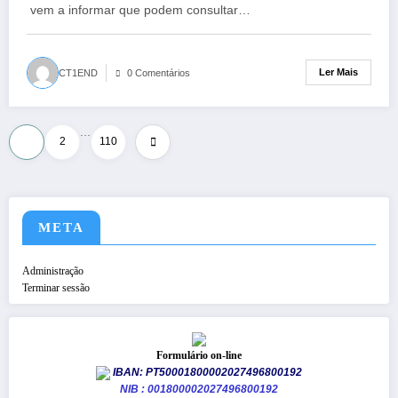
vem a informar que podem consultar…
Ler Mais
CT1END
0 Comentários
…
Paginação
1
2
110
dos
conteúdos
META
Administração
Terminar sessão
Formulário on-line
IBAN: PT50001800002027496800192
NIB : 001800002027496800192