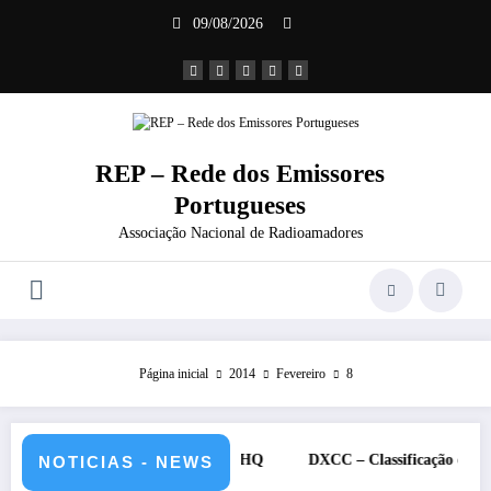
Saltar
09/08/2026
para
o
conteúdo
REP – Rede dos Emissores
Portugueses
Associação Nacional de Radioamadores
Página inicial
2014
Fevereiro
8
 de julho de 2026 – CS5HQ
DXCC – Classificação estações Portugu
NOTICIAS - NEWS