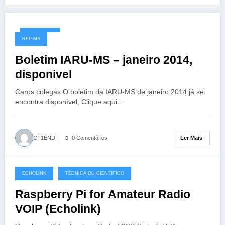
08/02/2014
REP-MS
Boletim IARU-MS – janeiro 2014,
disponivel
Caros colegas O boletim da IARU-MS de janeiro 2014 já se
encontra disponível, Clique aqui…
Ler Mais
CT1END
0 Comentários
ECHOLINK
TÉCNICA OU CIENTIFICO
08/02/2014
Raspberry Pi for Amateur Radio
VOIP (Echolink)