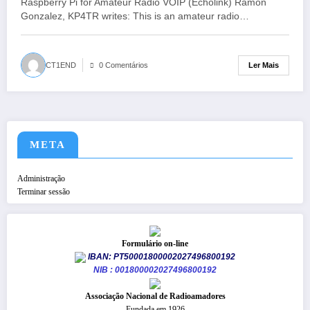
Raspberry Pi for Amateur Radio VOIP (Echolink) Ramon
Gonzalez, KP4TR writes: This is an amateur radio…
Ler Mais
CT1END
0 Comentários
META
Administração
Terminar sessão
Formulário on-line
IBAN: PT50001800002027496800192
NIB : 001800002027496800192
​Associação Nacional de Radioamadores
Fundada em 1926