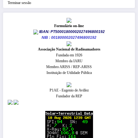
Terminar sessão
Formulário on-line
IBAN: PT50001800002027496800192
NIB : 001800002027496800192
​Associação Nacional de Radioamadores
Fundada em 1926
Membro da IARU
Membro ARISS / REP-ARISS
Instituição de Utilidade Pública
P1AE - Eugenio de Avillez
Fundador da REP