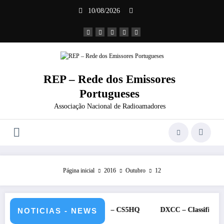
Saltar
10/08/2026
para
o
conteúdo
REP – Rede dos Emissores
Portugueses
Associação Nacional de Radioamadores
Página inicial
2016
Outubro
12
11 e 12 de julho de 2026 – CS5HQ
DXCC – Classificação estações 
NOTICIAS - NEWS