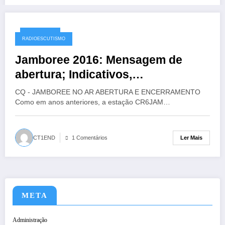
12/10/2016
RADIOESCUTISMO
Jamboree 2016: Mensagem de
abertura; Indicativos,
frequências…
CQ - JAMBOREE NO AR ABERTURA E ENCERRAMENTO
Como em anos anteriores, a estação CR6JAM…
Ler Mais
CT1END
1 Comentários
META
Administração