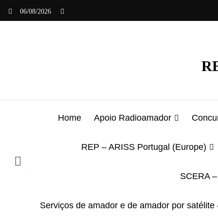
Saltar
06/08/2026
para
o
conteúdo
RE
Home
Apoio Radioamador
Concur
REP – ARISS Portugal (Europe)
SCERA – 
Serviços de amador e de amador por satélite 