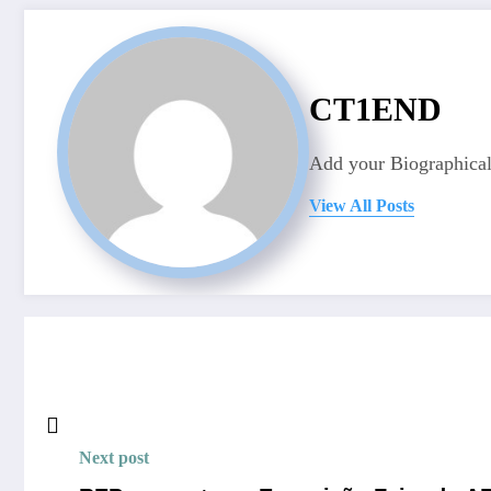
CT1END
Add your Biographical
View All Posts
Next post