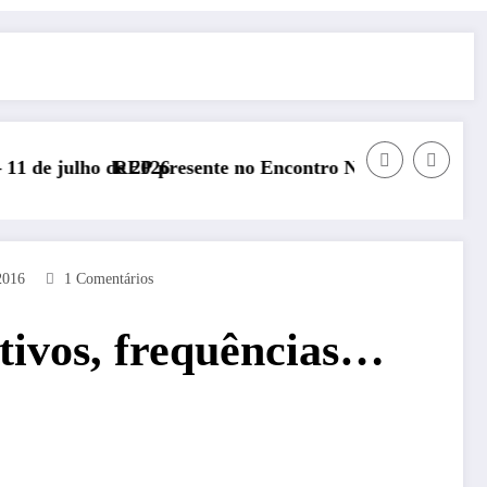
e no Encontro Nacional de Radioamadores – ARR: 13 de 
DXCC – Classifi
2016
1 Comentários
tivos, frequências…