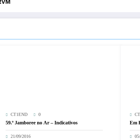
ARVM
CT1END
0
C
59.º Jamboree no Ar – Indicativos
Em F
21/09/2016
05