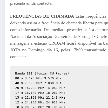
pretenda ainda contactar.
FREQUÊNCIAS DE CHAMADA
Estas frequências 
deixando assim a frequência de chamada liberta para q
como informação. De imediato proceder-se-á à abertura
Nacional da Associação Escoteiros de Portugal • Chefe
mensagens a estação CR6JAM ficará disponível na ba
JOTA no Domingo dia 16, pelas 17h00 transmitindo
contactar.
Banda SSB (fonia) CW (morse) 

80 m 3.690 MHz 3.570 MHz 

40 m 7.090 MHz 7.030 MHz 

20 m 14.290 MHz 14.060 MHz 

17 m 18.140 MHz 18.080 MHz 

15 m 21.360 MHz 21.140 MHz 

12 m 24.960 MHz 24.910 MHz 

10 m 28.390 MHz 28.180 MHz 
