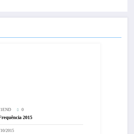
T1END
0
requência 2015
/10/2015