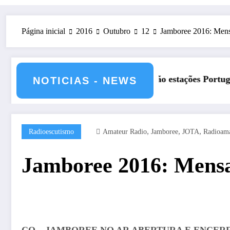
Página inicial
2016
Outubro
12
Jamboree 2016: Mensa
HQ
 Classificação estações Portuguesas-2026
REP pres
NOTICIAS - NEWS
,
,
,
Radioescutismo
Amateur Radio
Jamboree
JOTA
Radioam
Jamboree 2016: Mensa
CQ – JAMBOREE NO AR ABERTURA E ENCE