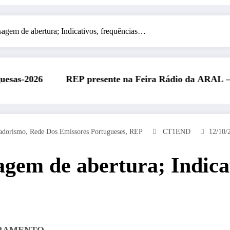
gem de abertura; Indicativos, frequências…
ente na Feira Rádio da ARAL – 11 de julho de 2026
REP present
,
,
adorismo
Rede Dos Emissores Portugueses
REP
CT1END
12/10/
gem de abertura; Indica
RRAMENTO