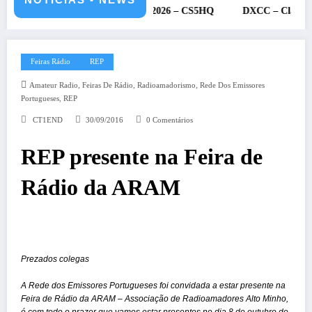
RU – 11 e 12 de julho de 2026 – CS5HQ
DXCC – Classificação est
Feiras Rádio
REP
,
,
,
Amateur Radio
Feiras De Rádio
Radioamadorismo
Rede Dos Emissores
,
Portugueses
REP
CT1END
30/09/2016
0 Comentários
REP presente na Feira de
Rádio da ARAM
Prezados colegas
A Rede dos Emissores Portugueses foi convidada a estar presente na
Feira de Rádio da ARAM – Associação de Radioamadores Alto Minho,
é com todo o prazer que vamos estar presentes no dia 8 de outubro de