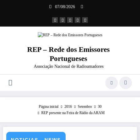
Saltar
07/08/2026
para
o
conteúdo
REP – Rede dos Emissores
Portugueses
Associação Nacional de Radioamadores
Página inicial
2016
Setembro
30
REP presente na Feira de Rádio da ARAM
NOTICIAS - NEWS