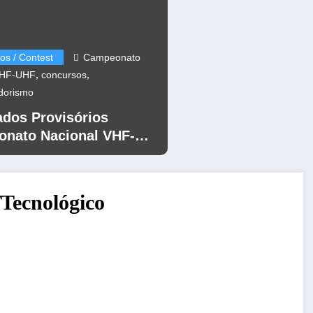
os / Contest
Campeonato
,
,
VHF-UHF
concursos
dorismo
ados Provisórios
nato Nacional VHF-
12
/Tecnológico