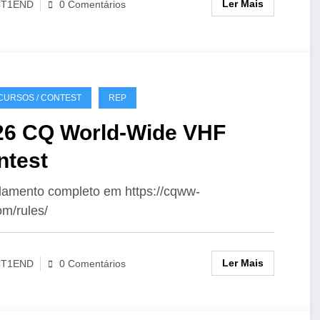
Ler Mais
CT1END
0 Comentários
URSOS / CONTEST
REP
26 CQ World-Wide VHF
ntest
amento completo em https://cqww-
om/rules/
Ler Mais
CT1END
0 Comentários