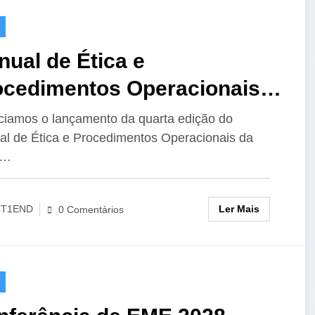
ual de Ética e
ocedimentos Operacionais
 IARU para o Radioamador,
iamos o lançamento da quarta edição do
l de Ética e Procedimentos Operacionais da
Edição
U…
Ler Mais
CT1END
0 Comentários