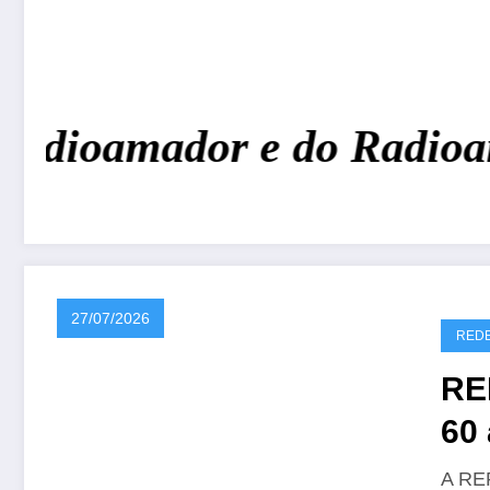
Radioamador e do Radioam
27/07/2026
REDE
RE
60 
CR
A REP