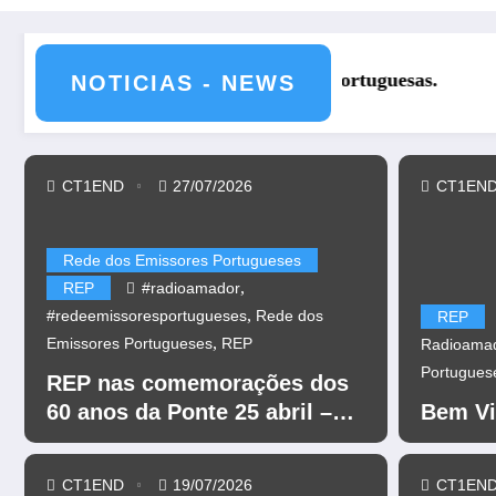
REP nas comemorações dos 60 an
NOTICIAS - NEWS
CT1END
27/07/2026
CT1EN
Rede dos Emissores Portugueses
,
REP
#radioamador
,
#redeemissoresportugueses
Rede dos
REP
,
Emissores Portugueses
REP
Radioama
Portugues
REP nas comemorações dos
60 anos da Ponte 25 abril –
Bem Vi
CR60A
CT1END
19/07/2026
CT1EN