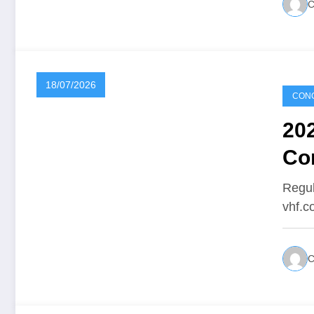
18/07/2026
CONC
20
Co
Regul
vhf.c