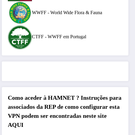
WWFF - World Wide Flora & Fauna
CTFF - WWFF em Portugal
Como aceder à HAMNET ?
Instruções para
associados da REP de como configurar esta
VPN podem ser encontradas neste site
AQUI