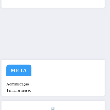
tem a nós ! Seja nosso As
META
Administração
Terminar sessão