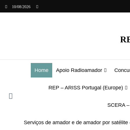
Saltar
10/08/2026
para
o
conteúdo
RE
Home
Apoio Radioamador
Concur
REP – ARISS Portugal (Europe)
SCERA – 
Serviços de amador e de amador por satélite 