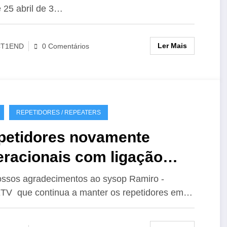
 25 abril de 3…
Ler Mais
CT1END
0 Comentários
REPETIDORES / REPEATERS
petidores novamente
eracionais com ligação
hoLink
ssos agradecimentos ao sysop Ramiro -
V que continua a manter os repetidores em…