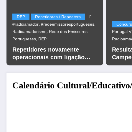
REP
Repetidores / Repeaters
,
,
#radioamador
#redeemissoresportugueses
Concurs
,
Radioamadorismo
Rede dos Emissores
Portugal 
,
Portugueses
REP
Radioama
Repetidores novamente
Result
operacionais com ligação
Campeo
EchoLink
UHF 20
Calendário Cultural/Educativo