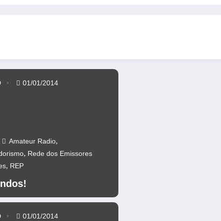
os da Ponte 25 abril – CR60A
Repetidores novamente operacionai
D
01/01/2014
,
Amateur Radio
,
dorismo
Rede dos Emissores
,
es
REP
ndos!
D
01/01/2014