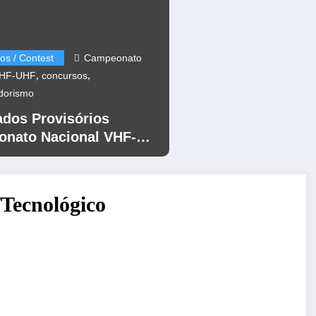
os / Contest
Campeonato
,
,
VHF-UHF
concursos
dorismo
ados Provisórios
nato Nacional VHF-
12
/Tecnológico