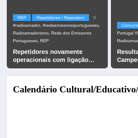
REP
Repetidores / Repeaters
,
,
#radioamador
#redeemissoresportugueses
Concurs
,
Radioamadorismo
Rede dos Emissores
Portugal 
,
Portugueses
REP
Radioama
Repetidores novamente
Result
operacionais com ligação
Campeo
EchoLink
UHF 20
Calendário Cultural/Educativo