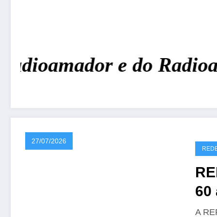
Radioamador e do Radioam
27/07/2026
REDE
RE
60 
CR
A REP