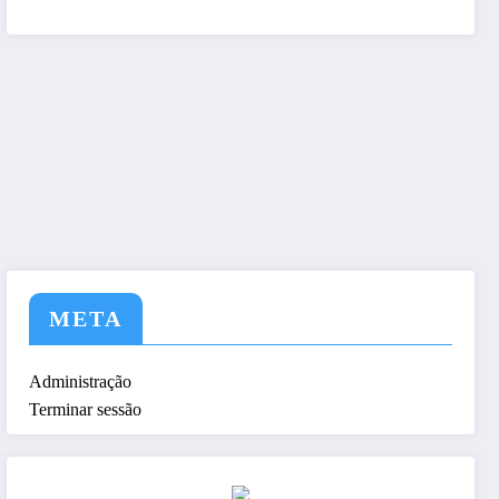
tem a nós ! Seja nosso As
META
Administração
Terminar sessão