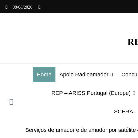
Saltar
08/08/2026
para
o
conteúdo
RE
Home
Apoio Radioamador
Concur
REP – ARISS Portugal (Europe)
SCERA – 
Serviços de amador e de amador por satélite 