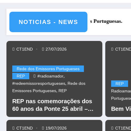
REP nas comemorações dos 60
NOTICIAS - NEWS
CT1END
27/07/2026
CT1EN
Rede dos Emissores Portugueses
,
REP
#radioamador
,
#redeemissoresportugueses
Rede dos
REP
,
Emissores Portugueses
REP
Radioama
Portugues
REP nas comemorações dos
60 anos da Ponte 25 abril –
Bem Vi
CR60A
CT1END
19/07/2026
CT1EN