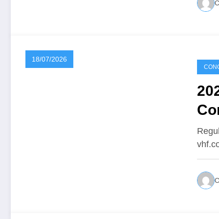
18/07/2026
CONC
20
Co
Regul
vhf.c