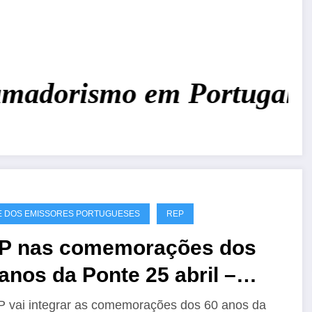
adorismo em Portugal!
Jun
 DOS EMISSORES PORTUGUESES
REP
P nas comemorações dos
anos da Ponte 25 abril –
60A
 vai integrar as comemorações dos 60 anos da