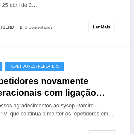
 25 abril de 3…
Ler Mais
CT1END
0 Comentários
REPETIDORES / REPEATERS
petidores novamente
eracionais com ligação
hoLink
ssos agradecimentos ao sysop Ramiro -
V que continua a manter os repetidores em…