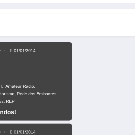
 anos da Ponte 25 abril – CR60A
Repetidores novamente operacio
D
01/01/2014
,
Amateur Radio
,
dorismo
Rede dos Emissores
,
es
REP
ndos!
D
01/01/2014