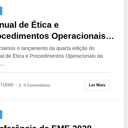
ual de Ética e
ocedimentos Operacionais
 IARU para o Radioamador,
iamos o lançamento da quarta edição do
l de Ética e Procedimentos Operacionais da
Edição
U…
Ler Mais
CT1END
0 Comentários