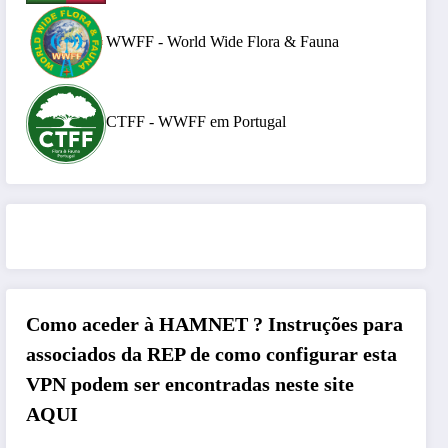
WWFF - World Wide Flora & Fauna
CTFF - WWFF em Portugal
Como aceder à HAMNET ?
Instruções para
associados da REP de como configurar esta
VPN podem ser encontradas neste site
AQUI