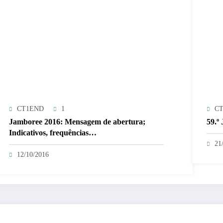
CT1END
1
C
Jamboree 2016: Mensagem de abertura;
59.º
Indicativos, frequências…
21
12/10/2016