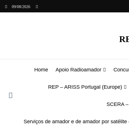
Saltar
09/08/2026
para
o
conteúdo
RE
Home
Apoio Radioamador
Concur
REP – ARISS Portugal (Europe)
SCERA – 
Serviços de amador e de amador por satélite 