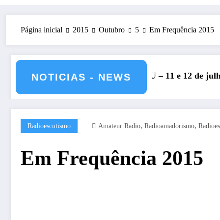
Página inicial
2015
Outubro
5
Em Frequência 2015
eonato HF da IARU – 11 e 12 de julho de 2026 – CS5H
DXCC – 
NOTICIAS - NEWS
,
,
Radioescutismo
Amateur Radio
Radioamadorismo
Radioes
Em Frequência 2015