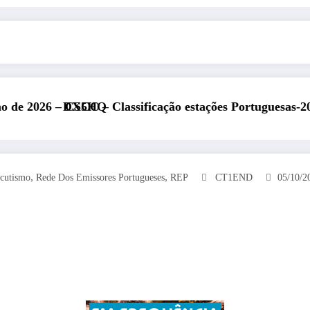
Q
Classificação estações Portuguesas-2026
REP presen
,
,
cutismo
Rede Dos Emissores Portugueses
REP
CT1END
05/10/2