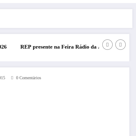
te na Feira Rádio da ARAL – 11 de julho de 2026
REP presente
015
0 Comentários