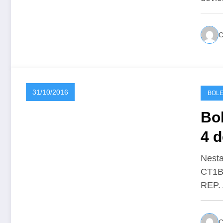
31/10/2016
BOLE
Bo
4 d
Nesta
CT1B
REP.