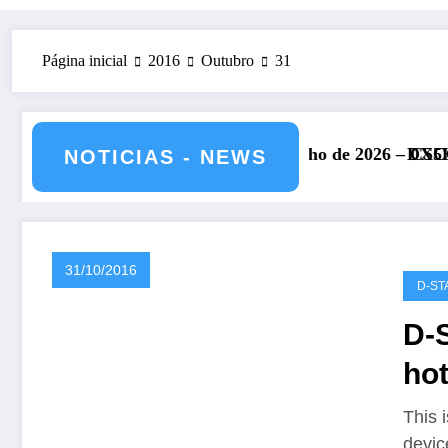
Página inicial
2016
Outubro
31
 12 de julho de 2026 – CS5HQ
DXCC – Classificação estações Por
NOTICIAS - NEWS
31/10/2016
D-ST
D-
ho
This 
devic