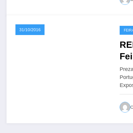
31/10/2016
FEIR
RE
Fe
Prez
Portu
Expo