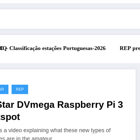
tuguesas-2026
REP presente na Feira Rádio da ARAL
AR
REP
Star DVmega Raspberry Pi 3
tspot
is a video explaining what these new types of
es are in the amateur…