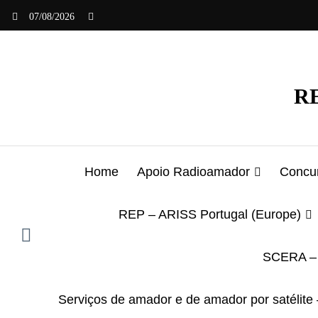
Saltar
07/08/2026
para
o
conteúdo
RE
Home
Apoio Radioamador
Concur
REP – ARISS Portugal (Europe)
SCERA – 
Serviços de amador e de amador por satélite 