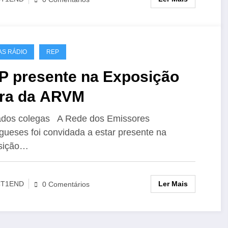
AS RÁDIO
REP
P presente na Exposição
ira da ARVM
ados colegas A Rede dos Emissores
gueses foi convidada a estar presente na
sição…
Ler Mais
CT1END
0 Comentários