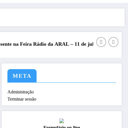
 – 11 de julho de 2026
REP presente no Encontro Nacional de 
META
Administração
Terminar sessão
Formulário on-line