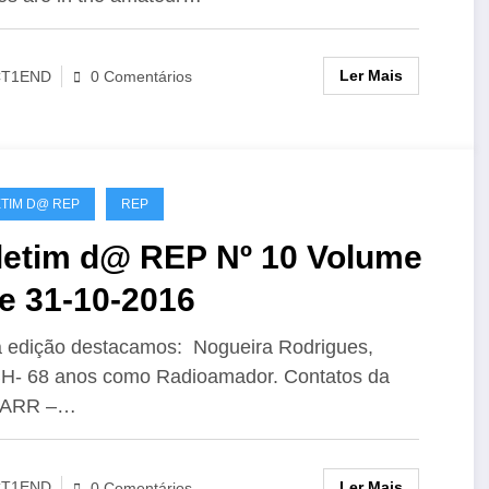
Ler Mais
CT1END
0 Comentários
TIM D@ REP
REP
letim d@ REP Nº 10 Volume
e 31-10-2016
 edição destacamos: Nogueira Rodrigues,
H- 68 anos como Radioamador. Contatos da
 ARR –…
Ler Mais
CT1END
0 Comentários