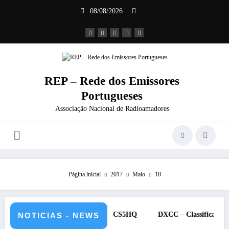
Saltar
08/08/2026
para
o
conteúdo
REP – Rede dos Emissores
Portugueses
Associação Nacional de Radioamadores
Página inicial
2017
Maio
18
 e 12 de julho de 2026 – CS5HQ
DXCC – Classificação estações Po
NOTICIAS - NEWS