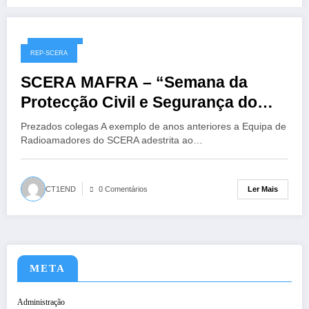
18/05/2017
REP-SCERA
SCERA MAFRA – “Semana da
Protecção Civil e Segurança do
Concelho”
Prezados colegas A exemplo de anos anteriores a Equipa de
Radioamadores do SCERA adestrita ao…
Ler Mais
CT1END
0 Comentários
META
Administração