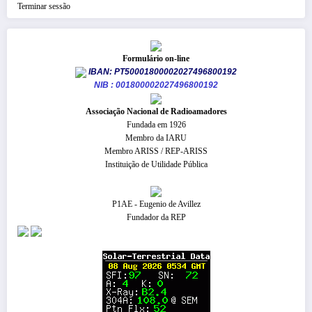
Terminar sessão
Formulário on-line
IBAN: PT50001800002027496800192
NIB : 001800002027496800192
​Associação Nacional de Radioamadores
Fundada em 1926
Membro da IARU
Membro ARISS / REP-ARISS
Instituição de Utilidade Pública
P1AE - Eugenio de Avillez
Fundador da REP