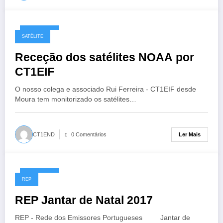
23/11/2017
SATÉLITE
Receção dos satélites NOAA por
CT1EIF
O nosso colega e associado Rui Ferreira - CT1EIF desde
Moura tem monitorizado os satélites…
Ler Mais
CT1END
0 Comentários
20/11/2017
REP
REP Jantar de Natal 2017
REP - Rede dos Emissores Portugueses Jantar de