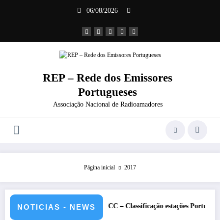
Saltar
06/08/2026
para
o
conteúdo
REP – Rede dos Emissores
Portugueses
Associação Nacional de Radioamadores
Página inicial
2017
– CS5HQ
DXCC – Classificação estações Portuguesas-2026
NOTICIAS - NEWS