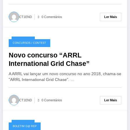
Ler Mais
CT1END
0 Comentários
03/12/2017
CONCURSOS / CONTEST
Novo concurso “ARRL
International Grid Chase”
A ARRL vai lançar um novo concurso no ano 2018, chama-se
"ARRL International Grid Chase". …
Ler Mais
CT1END
0 Comentários
30/11/2017
BOLETIM D@ REP