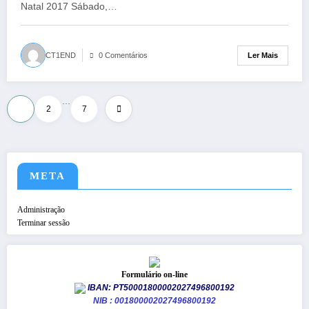
Natal 2017 Sábado,…
Ler Mais
CT1END
0 Comentários
…
Paginação
1
2
7
dos
conteúdos
META
Administração
Terminar sessão
Formulário on-line
IBAN: PT50001800002027496800192
NIB : 001800002027496800192