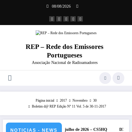
Saltar
08/08/2026
para
o
conteúdo
REP – Rede dos Emissores
Portugueses
Associação Nacional de Radioamadores
Página inicial
2017
Novembro
30
Boletim d@ REP Edição Nº 11 Vol. 5 de 30-11-2017
HF da IARU – 11 e 12 de julho de 2026 – CS5HQ
DXCC – Classific
NOTICIAS - NEWS