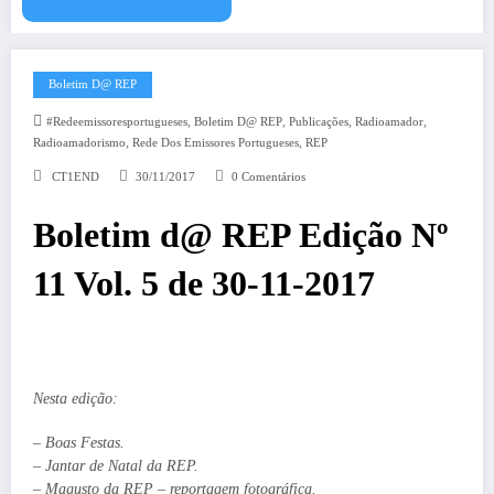
Boletim D@ REP
,
,
,
,
#redeemissoresportugueses
Boletim D@ REP
Publicações
Radioamador
,
,
Radioamadorismo
Rede Dos Emissores Portugueses
REP
CT1END
30/11/2017
0 Comentários
Boletim d@ REP Edição Nº
11 Vol. 5 de 30-11-2017
Nesta edição:
– Boas Festas.
– Jantar de Natal da REP.
– Magusto da REP – reportagem fotográfica.