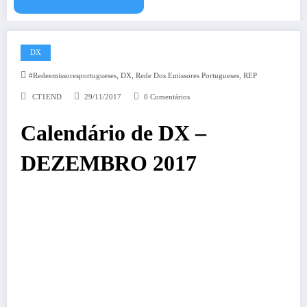
DX
,
,
,
#redeemissoresportugueses
DX
Rede Dos Emissores Portugueses
REP
CT1END
29/11/2017
0 Comentários
Calendário de DX –
DEZEMBRO 2017