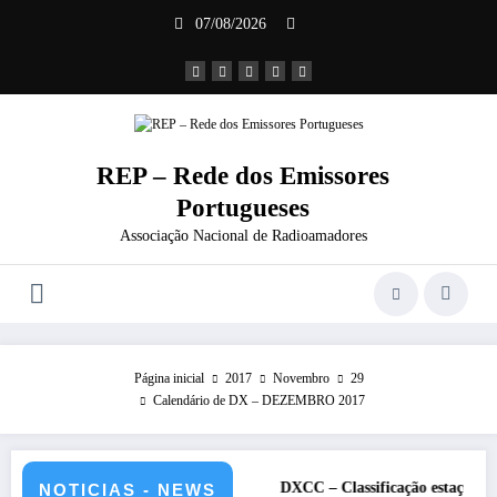
Saltar
07/08/2026
para
o
conteúdo
REP – Rede dos Emissores
Portugueses
Associação Nacional de Radioamadores
Página inicial
2017
Novembro
29
Calendário de DX – DEZEMBRO 2017
e julho de 2026 – CS5HQ
DXCC – Classificação estações Portuguesa
NOTICIAS - NEWS