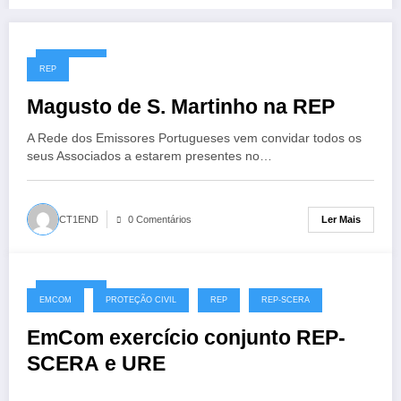
10/11/2019
REP
Magusto de S. Martinho na REP
A Rede dos Emissores Portugueses vem convidar todos os
seus Associados a estarem presentes no…
Ler Mais
CT1END
0 Comentários
10/11/2019
EMCOM
PROTEÇÃO CIVIL
REP
REP-SCERA
EmCom exercício conjunto REP-
SCERA e URE