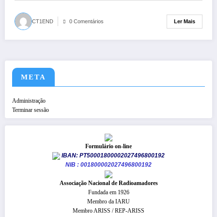
Ler Mais
CT1END
0 Comentários
META
Administração
Terminar sessão
Formulário on-line
IBAN: PT50001800002027496800192
NIB : 001800002027496800192
​Associação Nacional de Radioamadores
Fundada em 1926
Membro da IARU
Membro ARISS / REP-ARISS