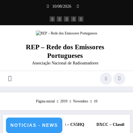
Saltar
10/08/2026
para
o
conteúdo
REP – Rede dos Emissores
Portugueses
Associação Nacional de Radioamadores
Página inicial
2019
Novembro
10
11 e 12 de julho de 2026 – CS5HQ
DXCC – Classificação estações 
NOTICIAS - NEWS