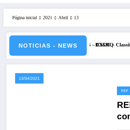
Página inicial
2021
Abril
13
lho de 2026 – CS5HQ
DXCC – Classificação estações Portuguesas-
NOTICIAS - NEWS
13/04/2021
REP
RE
co