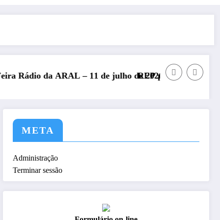
julho de 2026
REP presente no Encontro Nacional de Radioamado
META
Administração
Terminar sessão
Formulário on-line