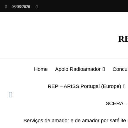
Saltar
08/08/2026
para
o
conteúdo
RE
Home
Apoio Radioamador
Concur
REP – ARISS Portugal (Europe)
SCERA – 
Serviços de amador e de amador por satélite 