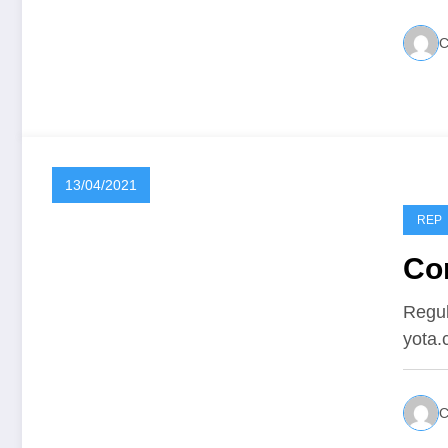
13/04/2021
REP
Co
Regul
yota.