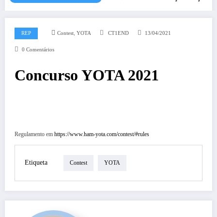
,
REP
Contest
YOTA
CT1END
13/04/2021
0 Comentários
Concurso YOTA 2021
Regulamento em
https://www.ham-yota.com/contest/#rules
Etiqueta
Contest
YOTA