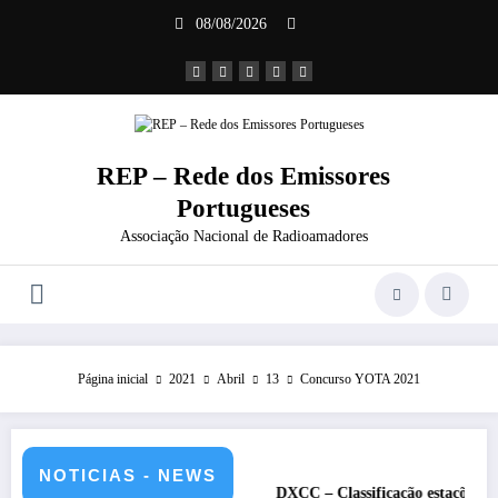
Saltar
08/08/2026
para
o
conteúdo
REP – Rede dos Emissores
Portugueses
Associação Nacional de Radioamadores
Página inicial
2021
Abril
13
Concurso YOTA 2021
NOTICIAS - NEWS
de julho de 2026 – CS5HQ
DXCC – Classificação estações Portugue